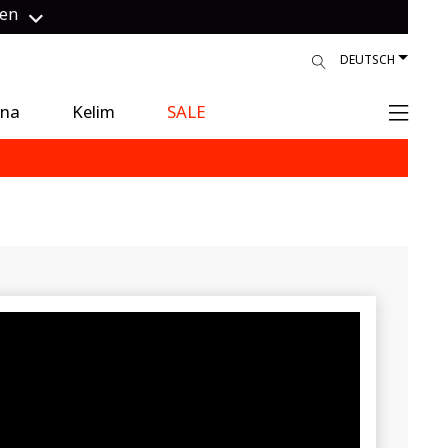
gen
DEUTSCH
ina
Kelim
SALE