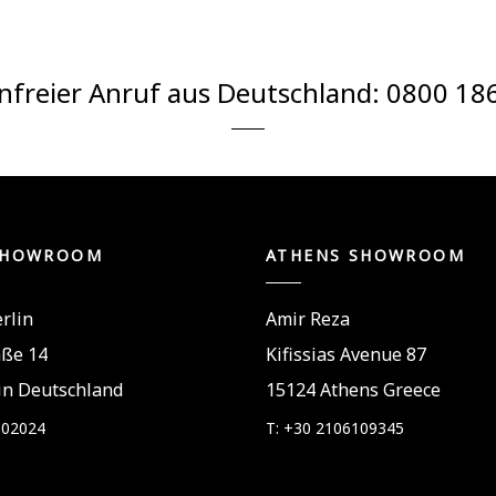
nfreier Anruf aus Deutschland:
0800 18
SHOWROOM
ATHENS SHOWROOM
rlin
Amir Reza
aße 14
Kifissias Avenue 87
in Deutschland
15124 Athens Greece
802024
T: +30 2106109345