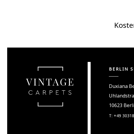
Koste
BERLIN 
Duxiana Be
Uhlandstr
10623 Berl
T: +49 3031