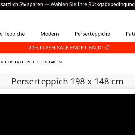
sätzlich 5% sparen — Wählen Sie Ihre Rückgabebedingun
e Teppiche
Modern
Perserteppiche
Pat
-20% FLASH-SALE ENDET BALD!
EN PERSERTEPPICH 198 X 148 CM
Perserteppich
198 x 148 cm