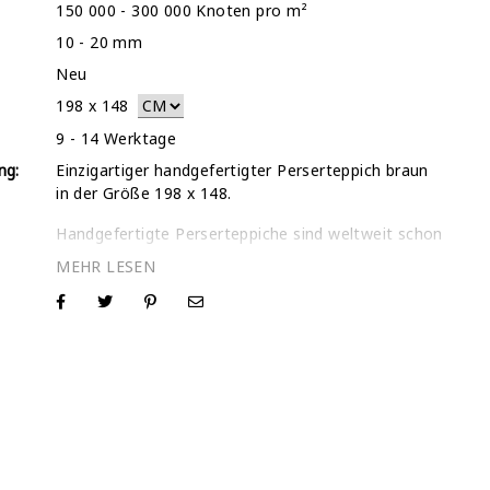
150 000 - 300 000 Knoten pro m²
10 - 20 mm
Neu
198
x
148
9 - 14 Werktage
ng:
Einzigartiger handgefertigter Perserteppich braun
in der Größe 198 x 148.
Handgefertigte Perserteppiche sind weltweit schon
immer als diejenigen mit der besten Qualität
bekannt. Unser Sortiment aus sorgfältig
ausgewählten Einzelstücken werden nach
eingehender Prüfung einem intensiven Wasch- und
Trocknungsverfahren unterzogen.
In den meisten Fällen haben wir die Oberschicht
dieser Teppiche mit ihren traditionellen Mustern
rasiert, um die ausgeblichenen Stellen stärker zu
betonen und den Teppichen damit ein moderneres
Aussehen zu verleihen. Somit wirken diese dünnen