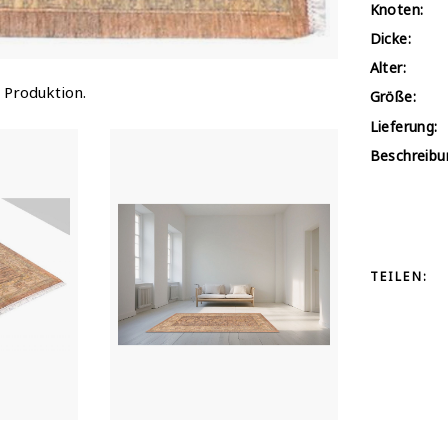
Knoten:
Dicke:
Alter:
 Produktion.
Größe:
Lieferung:
Beschreibu
TEILEN: