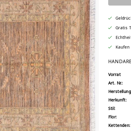
Geldrü
Gratis 
Echthei
Kaufen 
HANDARB
Vorrat
Art. Nr.:
Herstellung
Herkunft:
Stil:
Flor:
Kettenden: