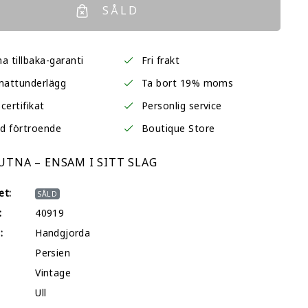
SÅLD
a tillbaka-garanti
Fri frakt
mattunderlägg
Ta bort 19% moms
certifikat
Personlig service
d förtroende
Boutique Store
TNA – ENSAM I SITT SLAG
et:
SÅLD
:
40919
:
Handgjorda
Persien
Vintage
Ull