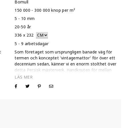
Bomull
150 000 - 300 000 knop per m²
5 - 10 mm
20-50 år
336
x
232
5 - 9 arbetsdagar
:
Som företaget som ursprungligen banade väg för
termen och konceptet 'vintagemattor' för över ett
decennium sedan, känner vi en enorm stolthet över
detta Persisk mästerverk. Handknuten för mellan
20 och 50 år sedan, valdes denna 336 x 232 cm
matta ut av våra grundare för dess unika karaktär
och strukturella integritet. Som de första i
branschen att ombilda traditionella persiska
mattor för moderna interiörer, har vi förfinat våra
hantverksmässiga raknings- och stonewash-
tekniker till perfektion. Detta säkerställer att varje
Röda matta vi producerar – som denna – bibehåller
en sofistikerad lågprofiltextur samtidigt som arvet