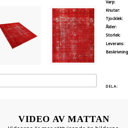
Varp:
Knutar:
Tjocklek:
Ålder:
Storlek:
Leverans:
Beskrivning
DELA:
VIDEO AV MATTAN