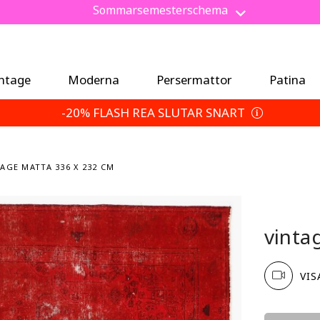
Spara 5 % extra — Välj dina returvillkor
intage
Moderna
Persermattor
Patina
-20% FLASH REA SLUTAR SNART
AGE MATTA 336 X 232 CM
vinta
VIS