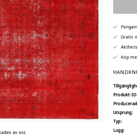
Pengarn
Gratis 
Äkthets
Köp me
HANDKNU
Tillgängligh
Produkt-ID
Producerad
Ursprung:
Typ:
Lugg:
kades av oss