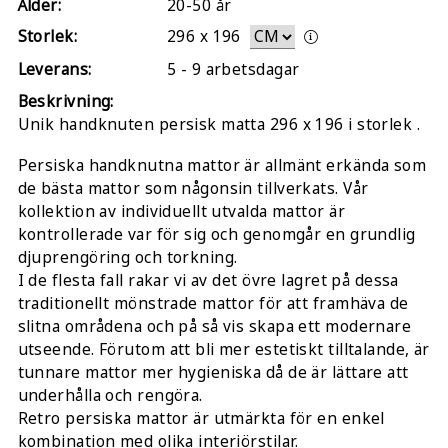
Ålder:
20-50 år
Storlek:
296
x
196
Leverans:
5 - 9 arbetsdagar
Beskrivning:
Unik handknuten persisk matta 296 x 196 i storlek .
Persiska handknutna mattor är allmänt erkända som
de bästa mattor som någonsin tillverkats. Vår
kollektion av individuellt utvalda mattor är
kontrollerade var för sig och genomgår en grundlig
djuprengöring och torkning.
I de flesta fall rakar vi av det övre lagret på dessa
traditionellt mönstrade mattor för att framhäva de
slitna områdena och på så vis skapa ett modernare
utseende. Förutom att bli mer estetiskt tilltalande, är
tunnare mattor mer hygieniska då de är lättare att
underhålla och rengöra.
Retro persiska mattor är utmärkta för en enkel
kombination med olika interiörstilar.