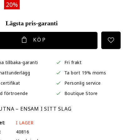
20%
Lägsta pris-garanti
KÖP
a tillbaka-garanti
Fri frakt
mattunderlägg
Ta bort 19% moms
certifikat
Personlig service
d förtroende
Boutique Store
TNA – ENSAM I SITT SLAG
et:
I LAGER
:
40816