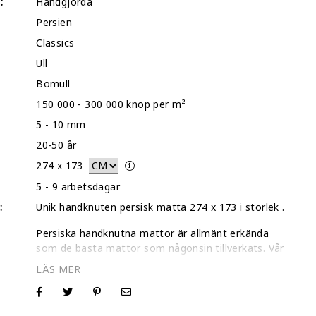
:
Handgjorda
Persien
Classics
Ull
Bomull
150 000 - 300 000 knop per m²
5 - 10 mm
20-50 år
274
x
173
5 - 9 arbetsdagar
:
Unik handknuten persisk matta 274 x 173 i storlek .
Persiska handknutna mattor är allmänt erkända
som de bästa mattor som någonsin tillverkats. Vår
kollektion av individuellt utvalda mattor är
kontrollerade var för sig och genomgår en grundlig
djuprengöring och torkning.
I de flesta fall rakar vi av det övre lagret på dessa