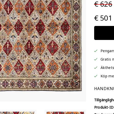
€ 626
€ 501
Pengarn
Gratis 
Äkthets
Köp me
HANDKNU
Tillgängligh
Produkt-ID