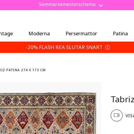
Spara 5 % extra — Välj dina returvillkor
intage
Moderna
Persermattor
Patina
-20% FLASH REA SLUTAR SNART
IZ PATINA 274 X 173 CM
Tabri
VIS