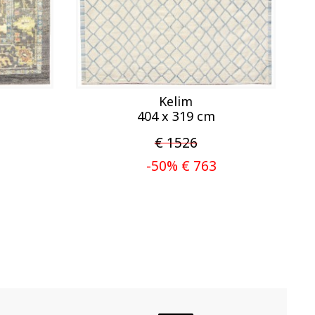
Kelim
404 x 319 cm
€ 1526
-50% € 763