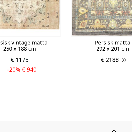
sisk vintage matta
Persisk matta
250 x 188 cm
292 x 201 cm
€ 1175
€ 2188
-20% € 940