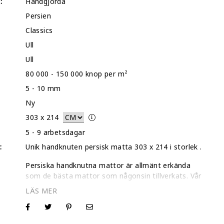
:
Handgjorda
Persien
Classics
Ull
Ull
80 000 - 150 000 knop per m²
5 - 10 mm
Ny
303
x
214
5 - 9 arbetsdagar
:
Unik handknuten persisk matta 303 x 214 i storlek .
Persiska handknutna mattor är allmänt erkända
som de bästa mattor som någonsin tillverkats. Vår
kollektion av individuellt utvalda mattor är
kontrollerade var för sig och genomgår en grundlig
djuprengöring och torkning.
I de flesta fall rakar vi av det övre lagret på dessa