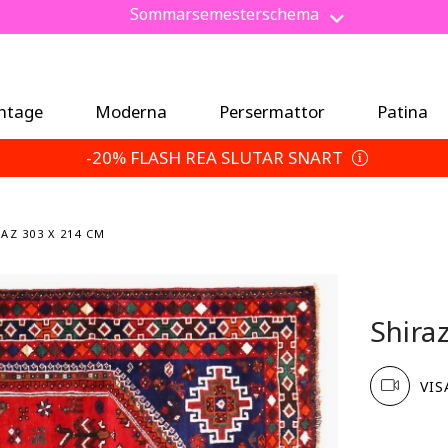
Ny betalningsmetod: Köp nu, betala senare med Klarna.
Spara 5 % extra — Välj dina returvillkor
Sommarsemesterschema
intage
Moderna
Persermattor
Patina
-20% FLASH REA SLUTAR SNART
AZ 303 X 214 CM
Shira
VIS