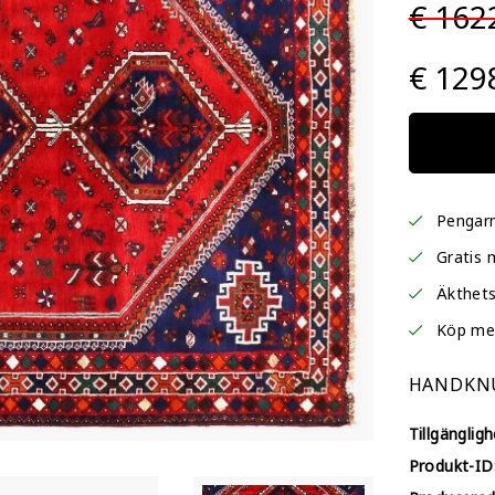
€ 162
€ 129
Pengarn
Gratis 
Äkthets
Köp me
HANDKNU
Tillgängligh
Produkt-ID