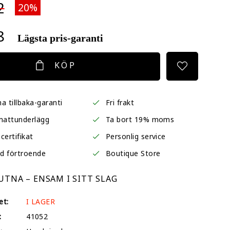
2
20%
8
Lägsta pris-garanti
KÖP
a tillbaka-garanti
Fri frakt
mattunderlägg
Ta bort 19% moms
certifikat
Personlig service
d förtroende
Boutique Store
TNA – ENSAM I SITT SLAG
et:
I LAGER
:
41052