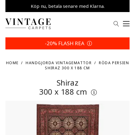
Köp nu, betala senare med Klarna.
Spara 5 % | Dina returvillkor
-20% FLASH REA
HOME
HANDGJORDA VINTAGEMATTOR
RÖDA PERSIEN
SHIRAZ 300 X 188 CM
Shiraz
300 x 188 cm