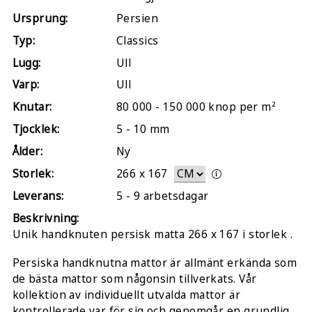
Ursprung:
Persien
Typ:
Classics
Lugg:
Ull
Varp:
Ull
Knutar:
80 000 - 150 000 knop per m²
Tjocklek:
5 - 10 mm
Ålder:
Ny
Storlek:
266
x
167
Leverans:
5 - 9 arbetsdagar
Beskrivning:
Unik handknuten persisk matta 266 x 167 i storlek .
Persiska handknutna mattor är allmänt erkända som
de bästa mattor som någonsin tillverkats. Vår
kollektion av individuellt utvalda mattor är
kontrollerade var för sig och genomgår en grundlig