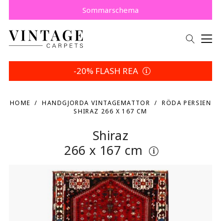
Köp nu, betala senare med Klarna.
Spara 5 % | Dina returvillkor
Sommarschema
-20% FLASH REA
HOME
HANDGJORDA VINTAGEMATTOR
RÖDA PERSIEN
SHIRAZ 266 X 167 CM
Shiraz
266 x 167 cm