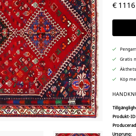
€ 1116
Pengarn
Gratis 
Äkthets
Köp me
HANDKNU
Tillgängligh
Produkt-ID
Producerad
Ursprung: