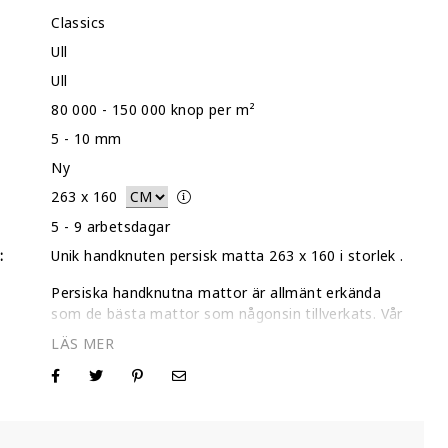
Classics
Ull
Ull
80 000 - 150 000 knop per m²
5 - 10 mm
Ny
263
x
160
5 - 9 arbetsdagar
:
Unik handknuten persisk matta 263 x 160 i storlek .
Persiska handknutna mattor är allmänt erkända
som de bästa mattor som någonsin tillverkats. Vår
kollektion av individuellt utvalda mattor är
kontrollerade var för sig och genomgår en grundlig
djuprengöring och torkning.
I de flesta fall rakar vi av det övre lagret på dessa
traditionellt mönstrade mattor för att framhäva de
slitna områdena och på så vis skapa ett modernare