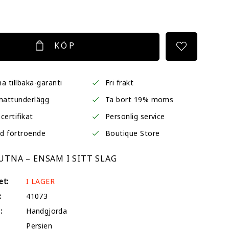
KÖP
a tillbaka-garanti
Fri frakt
mattunderlägg
Ta bort 19% moms
certifikat
Personlig service
d förtroende
Boutique Store
TNA – ENSAM I SITT SLAG
et:
I LAGER
:
41073
:
Handgjorda
Persien