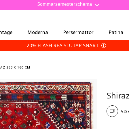
Ny betalningsmetod: Köp nu, betala senare med Klarna.
Spara 5 % extra — Välj dina returvillkor
Sommarsemesterschema
intage
Moderna
Persermattor
Patina
-20% FLASH REA SLUTAR SNART
AZ 263 X 160 CM
Shira
VIS