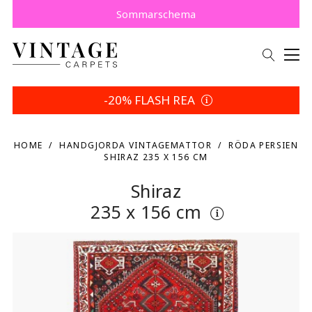
Köp nu, betala senare med Klarna.
Spara 5 % | Dina returvillkor
Sommarschema
-20% FLASH REA
HOME
HANDGJORDA VINTAGEMATTOR
RÖDA PERSIEN
SHIRAZ 235 X 156 CM
Shiraz
235 x 156 cm