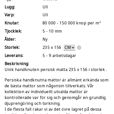
Lugg:
Ull
Varp:
Ull
Knutar:
80 000 - 150 000 knop per m²
Tjocklek:
5 - 10 mm
Ålder:
Ny
Storlek:
235
x
156
Leverans:
5 - 9 arbetsdagar
Beskrivning:
Unik handknuten persisk matta 235 x 156 i storlek .
Persiska handknutna mattor är allmänt erkända som
de bästa mattor som någonsin tillverkats. Vår
kollektion av individuellt utvalda mattor är
kontrollerade var för sig och genomgår en grundlig
djuprengöring och torkning.
I de flesta fall rakar vi av det övre lagret på dessa