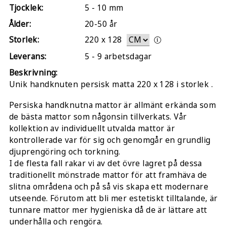
Tjocklek:
5 - 10 mm
Ålder:
20-50 år
Storlek:
220
x
128
Leverans:
5 - 9 arbetsdagar
Beskrivning:
Unik handknuten persisk matta 220 x 128 i storlek .
Persiska handknutna mattor är allmänt erkända som
de bästa mattor som någonsin tillverkats. Vår
kollektion av individuellt utvalda mattor är
kontrollerade var för sig och genomgår en grundlig
djuprengöring och torkning.
I de flesta fall rakar vi av det övre lagret på dessa
traditionellt mönstrade mattor för att framhäva de
slitna områdena och på så vis skapa ett modernare
utseende. Förutom att bli mer estetiskt tilltalande, är
tunnare mattor mer hygieniska då de är lättare att
underhålla och rengöra.