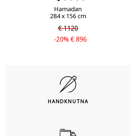
Hamadan
284 x 156 cm
€ 1120
-20% € 896
HANDKNUTNA