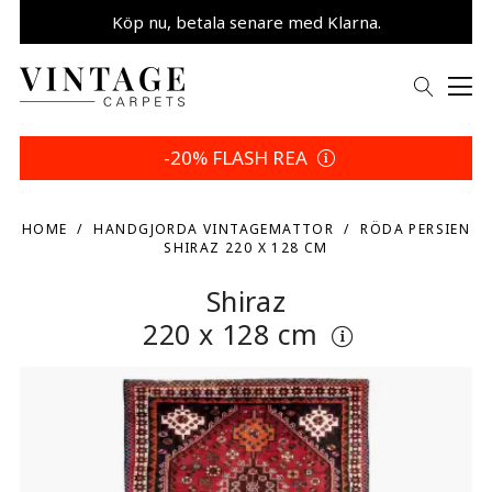
Köp nu, betala senare med Klarna.
Spara 5 % | Dina returvillkor
-20% FLASH REA
HOME
HANDGJORDA VINTAGEMATTOR
RÖDA PERSIEN
SHIRAZ 220 X 128 CM
Shiraz
220 x 128 cm