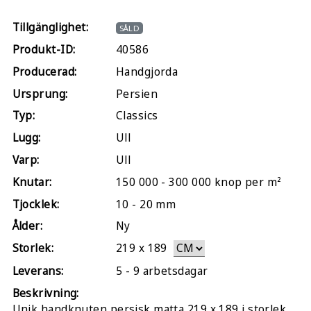
Tillgänglighet:
SÅLD
Produkt-ID:
40586
Producerad:
Handgjorda
Ursprung:
Persien
Typ:
Classics
Lugg:
Ull
Varp:
Ull
Knutar:
150 000 - 300 000 knop per m²
Tjocklek:
10 - 20 mm
Ålder:
Ny
Storlek:
219
x
189
Leverans:
5 - 9 arbetsdagar
Beskrivning:
Unik handknuten persisk matta 219 x 189 i storlek .