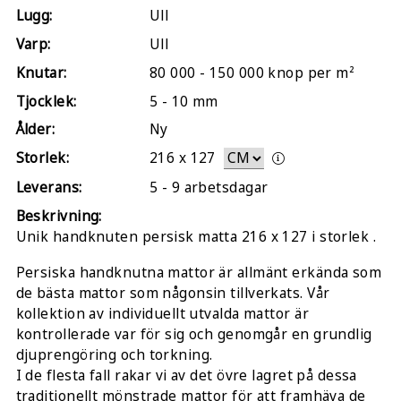
Lugg:
Ull
Varp:
Ull
Knutar:
80 000 - 150 000 knop per m²
Tjocklek:
5 - 10 mm
Ålder:
Ny
Storlek:
216
x
127
Leverans:
5 - 9 arbetsdagar
Beskrivning:
Unik handknuten persisk matta 216 x 127 i storlek .
Persiska handknutna mattor är allmänt erkända som
de bästa mattor som någonsin tillverkats. Vår
kollektion av individuellt utvalda mattor är
kontrollerade var för sig och genomgår en grundlig
djuprengöring och torkning.
I de flesta fall rakar vi av det övre lagret på dessa
traditionellt mönstrade mattor för att framhäva de