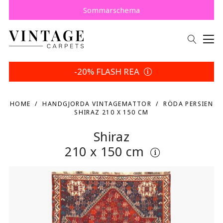
Köp nu, betala senare med Klarna.
Spara 5 % | Dina returvillkor
Sommarschema
-20% FLASH REA
HOME
HANDGJORDA VINTAGEMATTOR
RÖDA PERSIEN
SHIRAZ 210 X 150 CM
Shiraz
210 x 150 cm