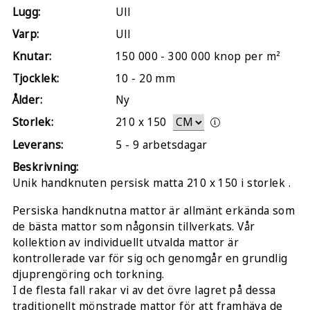
Lugg:
Ull
Varp:
Ull
Knutar:
150 000 - 300 000 knop per m²
Tjocklek:
10 - 20 mm
Ålder:
Ny
Storlek:
210
x
150
Leverans:
5 - 9 arbetsdagar
Beskrivning:
Unik handknuten persisk matta 210 x 150 i storlek .
Persiska handknutna mattor är allmänt erkända som
de bästa mattor som någonsin tillverkats. Vår
kollektion av individuellt utvalda mattor är
kontrollerade var för sig och genomgår en grundlig
djuprengöring och torkning.
I de flesta fall rakar vi av det övre lagret på dessa
traditionellt mönstrade mattor för att framhäva de