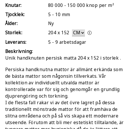
Knutar:
80 000 - 150 000 knop per m²
Tjocklek:
5 - 10 mm
Ålder:
Ny
Storlek:
204
x
152
Leverans:
5 - 9 arbetsdagar
Beskrivning:
Unik handknuten persisk matta 204 x 152 i storlek .
Persiska handknutna mattor är allmänt erkända som
de bästa mattor som någonsin tillverkats. Vår
kollektion av individuellt utvalda mattor är
kontrollerade var för sig och genomgår en grundlig
djuprengöring och torkning.
I de flesta fall rakar vi av det övre lagret på dessa
traditionellt mönstrade mattor för att framhäva de
slitna områdena och på så vis skapa ett modernare
utseende. Förutom att bli mer estetiskt tilltalande, är