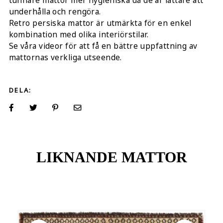
tunnare mattor mer hygieniska då de är lättare att
underhålla och rengöra.
Retro persiska mattor är utmärkta för en enkel
kombination med olika interiörstilar.
Se våra videor för att få en bättre uppfattning av
mattornas verkliga utseende.
DELA:
LIKNANDE MATTOR