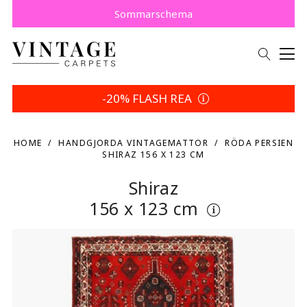
Köp nu, betala senare med Klarna.
Spara 5 % | Dina returvillkor
Sommarschema
-20% FLASH REA
HOME
HANDGJORDA VINTAGEMATTOR
RÖDA PERSIEN
SHIRAZ 156 X 123 CM
Shiraz
156 x 123 cm