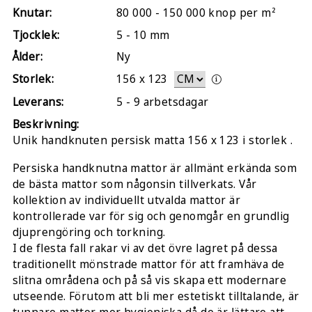
Knutar:
80 000 - 150 000 knop per m²
Tjocklek:
5 - 10 mm
Ålder:
Ny
Storlek:
156
x
123
Leverans:
5 - 9 arbetsdagar
Beskrivning:
Unik handknuten persisk matta 156 x 123 i storlek .
Persiska handknutna mattor är allmänt erkända som
de bästa mattor som någonsin tillverkats. Vår
kollektion av individuellt utvalda mattor är
kontrollerade var för sig och genomgår en grundlig
djuprengöring och torkning.
I de flesta fall rakar vi av det övre lagret på dessa
traditionellt mönstrade mattor för att framhäva de
slitna områdena och på så vis skapa ett modernare
utseende. Förutom att bli mer estetiskt tilltalande, är