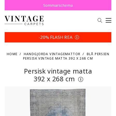
Köp nu, betala senare med Klarna.
Spara 5 % | Dina returvillkor
Sommarschema
-20% FLASH REA
HOME
HANDGJORDA VINTAGEMATTOR
BLÅ PERSIEN
PERSISK VINTAGE MATTA 392 X 268 CM
Persisk vintage matta
392 x 268 cm