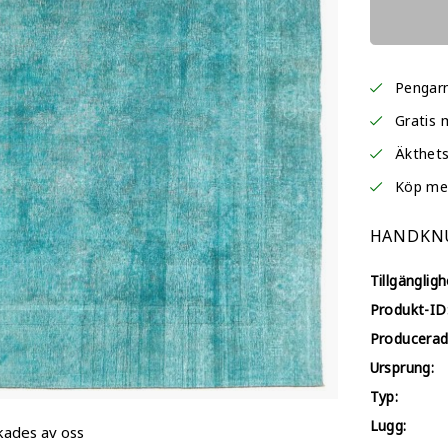
Pengarn
Gratis 
Äkthets
Köp me
HANDKNU
Tillgängligh
Produkt-ID
Producerad
Ursprung:
Typ:
Lugg:
kades av oss