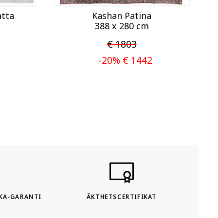
atta
Kashan Patina
388 x 280 cm
€ 1803
-20% € 1442
KA-GARANTI
ÄKTHETSCERTIFIKAT