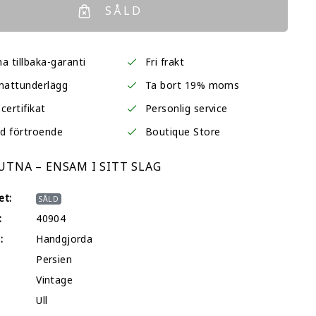
SÅLD
a tillbaka-garanti
Fri frakt
mattunderlägg
Ta bort 19% moms
certifikat
Personlig service
d förtroende
Boutique Store
TNA – ENSAM I SITT SLAG
et:
SÅLD
:
40904
:
Handgjorda
Persien
Vintage
Ull