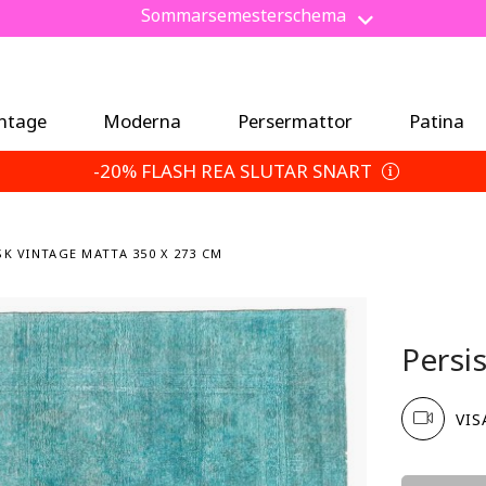
Spara 5 % extra — Välj dina returvillkor
intage
Moderna
Persermattor
Patina
-20% FLASH REA SLUTAR SNART
SK VINTAGE MATTA 350 X 273 CM
Persi
VIS