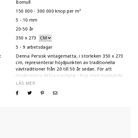
Bomull
150 000 - 300 000 knop per m²
5 - 10 mm
20-50 år
350
x
273
5 - 9 arbetsdagar
:
Denna Persisk vintagematta, i storleken 350 x 273
cm, representerar höjdpunkten av traditionella
vävtraditioner från 20 till 50 år sedan. För att
modernisera detta exemplar i linje med nuvarande
designtrender har våra hantverkare noggrant rakat
den höga ulluggen, vilket skapar en vintagetextur
med tyngden och lyxen hos en traditionell persisk
matta. Som ett specialiserat boutiquegalleri har vi
sålt över 30 000 mattor online till en global
gemenskap av samlare, och vi upprätthåller ett 5-
stjärnigt Trustpilot-betyg genom vårt engagemang
för transparens och kvalitet. För att garantera
absolut trygghet i ditt val tillhandahåller vi en