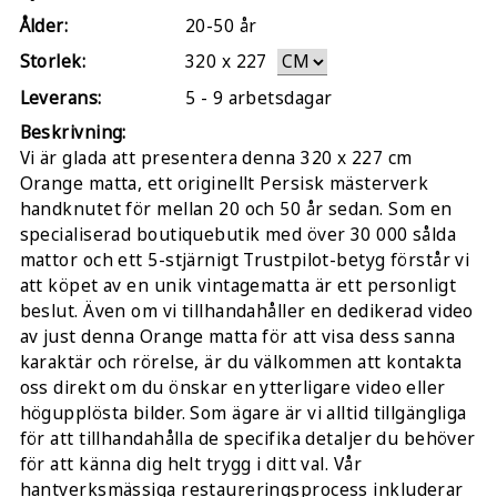
Ålder:
20-50 år
Storlek:
320
x
227
Leverans:
5 - 9 arbetsdagar
Beskrivning:
Vi är glada att presentera denna 320 x 227 cm
Orange matta, ett originellt Persisk mästerverk
handknutet för mellan 20 och 50 år sedan. Som en
specialiserad boutiquebutik med över 30 000 sålda
mattor och ett 5-stjärnigt Trustpilot-betyg förstår vi
att köpet av en unik vintagematta är ett personligt
beslut. Även om vi tillhandahåller en dedikerad video
av just denna Orange matta för att visa dess sanna
karaktär och rörelse, är du välkommen att kontakta
oss direkt om du önskar en ytterligare video eller
högupplösta bilder. Som ägare är vi alltid tillgängliga
för att tillhandahålla de specifika detaljer du behöver
för att känna dig helt trygg i ditt val. Vår
hantverksmässiga restaureringsprocess inkluderar