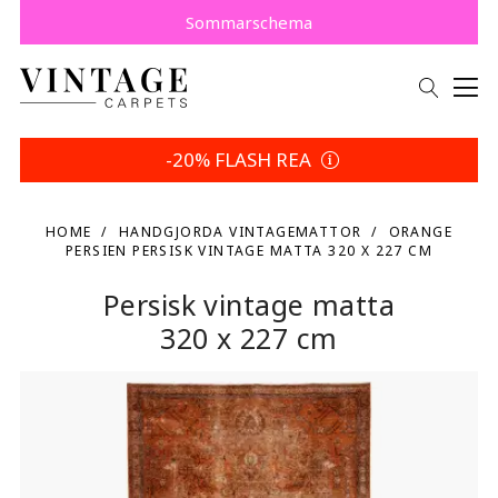
Köp nu, betala senare med Klarna.
Spara 5 % | Dina returvillkor
Sommarschema
-20% FLASH REA
HOME
HANDGJORDA VINTAGEMATTOR
ORANGE
PERSIEN PERSISK VINTAGE MATTA 320 X 227 CM
Persisk vintage matta
320 x 227 cm