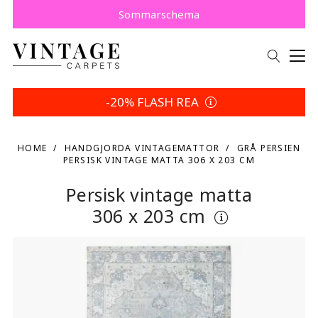
Köp nu, betala senare med Klarna.
Spara 5 % | Dina returvillkor
Sommarschema
-20% FLASH REA
HOME
HANDGJORDA VINTAGEMATTOR
GRÅ PERSIEN
PERSISK VINTAGE MATTA 306 X 203 CM
Persisk vintage matta
306 x 203 cm