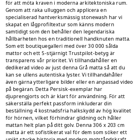
för att möta kraven i moderna arkitektoniska rum.
Genom att raka ulluggen och applicera en
specialiserad hantverksmässig stonewash har vi
skapat en lågprofiltextur som känns modern
samtidigt som den behåller den legendariska
hållbarheten hos en traditionell handknuten matta.
Som ett boutiquegalleri med över 30 000 sålda
mattor och ett 5-stjärnigt Trustpilot-betyg är
transparens vår prioritet. Vi tillhandahåller en
dedikerad video av just denna Grå matta så att du
kan se ullens autentiska lyster. Vi tillhandahåller
även gärna ytterligare bilder eller en anpassad video
på begäran. Detta Persisk-exemplar har
djuprengjorts och är klart för användning. För att
säkerställa perfekt passform inkluderar din
beställning 4 kostnadsfria halkskydd av hög kvalitet
för hörnen, vilket förhindrar glidning och håller
mattan helt plan på ditt golv. Denna 306 x 203 cm
matta är ett sofistikerat val för dem som söker ett
unikt stycke historia med modern motståndskraft.