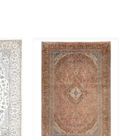
specifika detaljer du behöver för att känna dig helt
trygg i ditt val. Vår hantverksmässiga
restaureringsprocess inkluderar en professionell
'stonewash' och en exakt rakning av ulluggen,
vilket resulterar i en sofistikerad lågprofiltextur
som framhäver de historiska motiven. Detta
Persisk-exemplar har djuprengjorts för omedelbar
användning i alla exklusiva interiörer. För att
säkerställa den bästa upplevelsen inkluderar varje
beställning 4 kostnadsfria halkskydd av hög kvalitet
för hörnen, vilket håller din matta plan och säker.
Denna 296 x 206 cm matta är en unik blandning av
antikt arv och modern boutiqueservice.