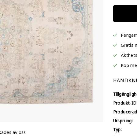
Pengarn
Gratis 
Äkthets
Köp me
HANDKNU
Tillgängligh
Produkt-ID
Producerad
Ursprung:
Typ:
kades av oss