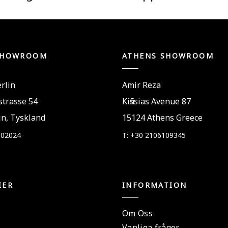
SHOWROOM
ATHENS SHOWROOM
rlin
Amir Reza
trasse 54
Kifissias Avenue 87
in, Tyskland
15124 Athens Greece
802024
T: +30 2106109345
IER
INFORMATION
Om Oss
Vanliga frågor