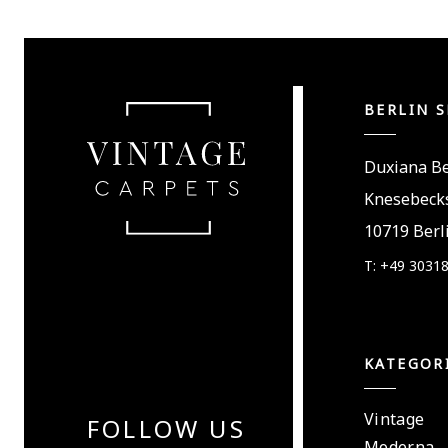
BERLIN 
Duxiana Be
Knesebecks
10719 Berl
T: +49 3031
KATEGOR
Vintage
FOLLOW US
Moderna