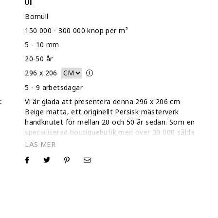
Ull
Bomull
150 000 - 300 000 knop per m²
5 - 10 mm
20-50 år
296
x
206
5 - 9 arbetsdagar
:
Vi är glada att presentera denna 296 x 206 cm
Beige matta, ett originellt Persisk mästerverk
handknutet för mellan 20 och 50 år sedan. Som en
specialiserad boutiquebutik med över 30 000 sålda
mattor och ett 5-stjärnigt Trustpilot-betyg förstår
vi att köpet av en unik vintagematta är ett
personligt beslut. Även om vi tillhandahåller en
dedikerad video av just denna Beige matta för att
visa dess sanna karaktär och rörelse, är du
välkommen att kontakta oss direkt om du önskar
en ytterligare video eller högupplösta bilder. Som
ägare är vi alltid tillgängliga för att tillhandahålla de