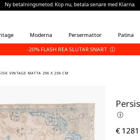
Ny betalningsmetod: Köp nu, betala senare med Klarna.
Spara 5 % extra — Välj dina returvillkor
intage
Moderna
Persermattor
Patina
-20% FLASH REA SLUTAR SNART
SISK VINTAGE MATTA 296 X 206 CM
Persi
€ 1281