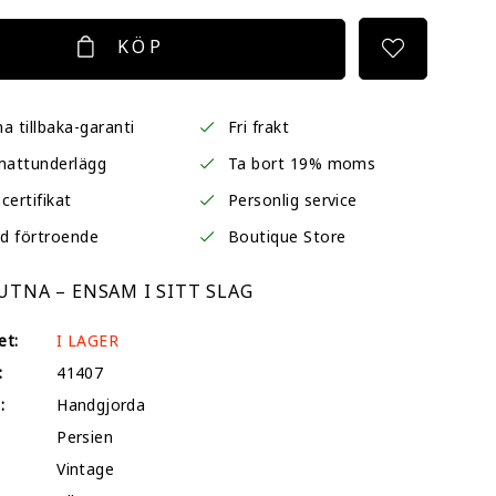
KÖP
a tillbaka-garanti
Fri frakt
mattunderlägg
Ta bort 19% moms
certifikat
Personlig service
d förtroende
Boutique Store
TNA – ENSAM I SITT SLAG
et:
I LAGER
:
41407
:
Handgjorda
Persien
Vintage