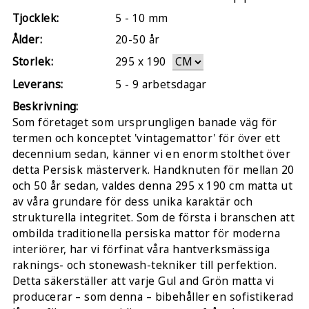
Tjocklek:
5 - 10 mm
Ålder:
20-50 år
Storlek:
295
x
190
Leverans:
5 - 9 arbetsdagar
Beskrivning:
Som företaget som ursprungligen banade väg för
termen och konceptet 'vintagemattor' för över ett
decennium sedan, känner vi en enorm stolthet över
detta Persisk mästerverk. Handknuten för mellan 20
och 50 år sedan, valdes denna 295 x 190 cm matta ut
av våra grundare för dess unika karaktär och
strukturella integritet. Som de första i branschen att
ombilda traditionella persiska mattor för moderna
interiörer, har vi förfinat våra hantverksmässiga
raknings- och stonewash-tekniker till perfektion.
Detta säkerställer att varje Gul and Grön matta vi
producerar – som denna – bibehåller en sofistikerad