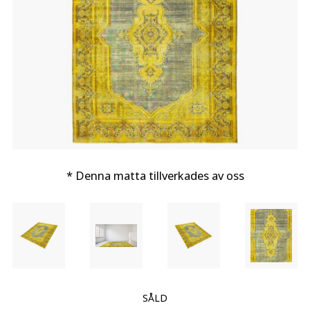
* Denna matta tillverkades av oss
SÅLD