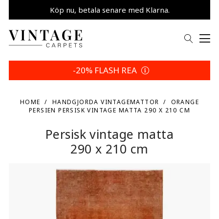
Köp nu, betala senare med Klarna.
Spara 5 % | Dina returvillkor
-20% FLASH REA
HOME
HANDGJORDA VINTAGEMATTOR
ORANGE
PERSIEN PERSISK VINTAGE MATTA 290 X 210 CM
Persisk vintage matta
290 x 210 cm