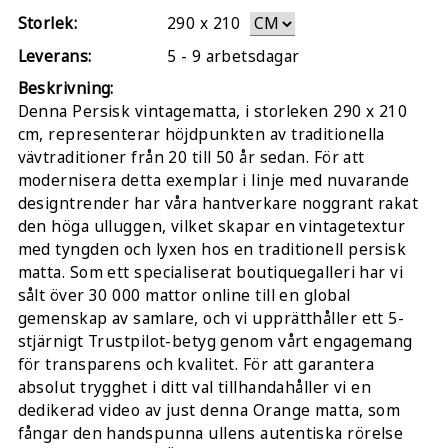
Storlek:
290
x
210
Leverans:
5 - 9 arbetsdagar
Beskrivning:
Denna Persisk vintagematta, i storleken 290 x 210
cm, representerar höjdpunkten av traditionella
vävtraditioner från 20 till 50 år sedan. För att
modernisera detta exemplar i linje med nuvarande
designtrender har våra hantverkare noggrant rakat
den höga ulluggen, vilket skapar en vintagetextur
med tyngden och lyxen hos en traditionell persisk
matta. Som ett specialiserat boutiquegalleri har vi
sålt över 30 000 mattor online till en global
gemenskap av samlare, och vi upprätthåller ett 5-
stjärnigt Trustpilot-betyg genom vårt engagemang
för transparens och kvalitet. För att garantera
absolut trygghet i ditt val tillhandahåller vi en
dedikerad video av just denna Orange matta, som
fångar den handspunna ullens autentiska rörelse