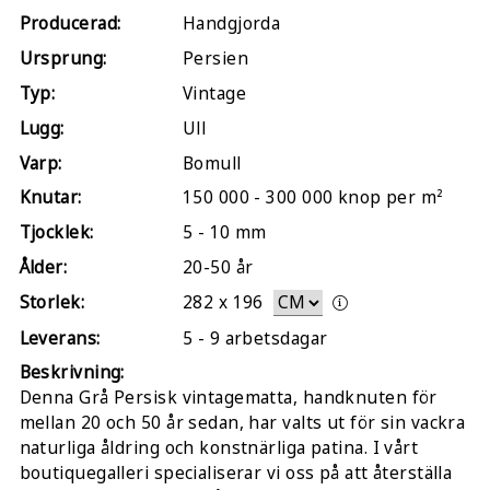
Producerad:
Handgjorda
Ursprung:
Persien
Typ:
Vintage
Lugg:
Ull
Varp:
Bomull
Knutar:
150 000 - 300 000 knop per m²
Tjocklek:
5 - 10 mm
Ålder:
20-50 år
Storlek:
282
x
196
Leverans:
5 - 9 arbetsdagar
Beskrivning:
Denna Grå Persisk vintagematta, handknuten för
mellan 20 och 50 år sedan, har valts ut för sin vackra
naturliga åldring och konstnärliga patina. I vårt
boutiquegalleri specialiserar vi oss på att återställa