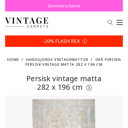
Köp nu, betala senare med Klarna.
Spara 5 % | Dina returvillkor
Sommarschema
-20% FLASH REA
HOME
HANDGJORDA VINTAGEMATTOR
GRÅ PERSIEN
PERSISK VINTAGE MATTA 282 X 196 CM
Persisk vintage matta
282 x 196 cm