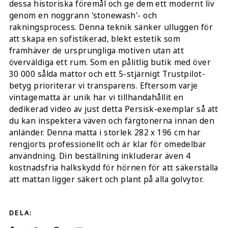
dessa historiska föremål och ge dem ett modernt liv
genom en noggrann 'stonewash'- och
rakningsprocess. Denna teknik sänker ulluggen för
att skapa en sofistikerad, blekt estetik som
framhäver de ursprungliga motiven utan att
överväldiga ett rum. Som en pålitlig butik med över
30 000 sålda mattor och ett 5-stjärnigt Trustpilot-
betyg prioriterar vi transparens. Eftersom varje
vintagematta är unik har vi tillhandahållit en
dedikerad video av just detta Persisk-exemplar så att
du kan inspektera väven och färgtonerna innan den
anländer. Denna matta i storlek 282 x 196 cm har
rengjorts professionellt och är klar för omedelbar
användning. Din beställning inkluderar även 4
kostnadsfria halkskydd för hörnen för att säkerställa
att mattan ligger säkert och plant på alla golvytor.
DELA: