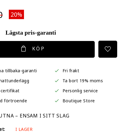
0
20%
Lägsta pris-garanti
KÖP
a tillbaka-garanti
Fri frakt
mattunderlägg
Ta bort 19% moms
certifikat
Personlig service
d förtroende
Boutique Store
TNA – ENSAM I SITT SLAG
et:
I LAGER