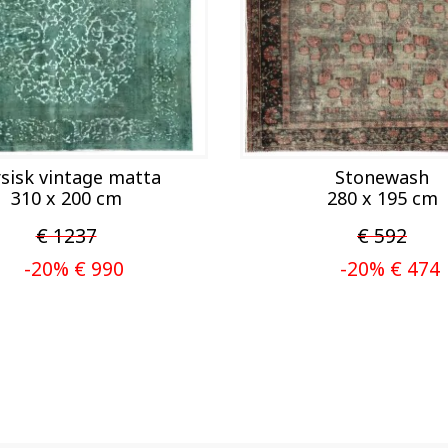
sisk vintage matta
Stonewash
310 x 200 cm
280 x 195 cm
€ 1237
€ 592
-20% € 990
-20% € 474