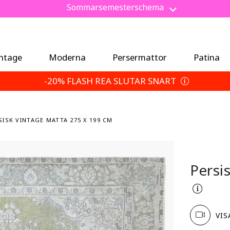
Spara 5 % extra — Välj dina returvillkor
intage
Moderna
Persermattor
Patina
-20% FLASH REA SLUTAR SNART
ISK VINTAGE MATTA 275 X 199 CM
Persi
VIS