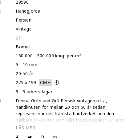
:
29590
:
Handgjorda
Persien
Vintage
Ull
Bomull
150 000 - 300 000 knop per m²
5 - 10 mm
20-50 år
275
x
199
5 - 9 arbetsdagar
:
Denna Grön and Grå Persisk vintagematta,
handknuten för mellan 20 och 50 år sedan,
representerar det främsta hantverket och den
hållbara ullkvalitet som vårt boutiquegalleri är känt
för. Som de ursprungliga pionjärerna som skapade
konceptet 'vintagemattor' för över ett decennium