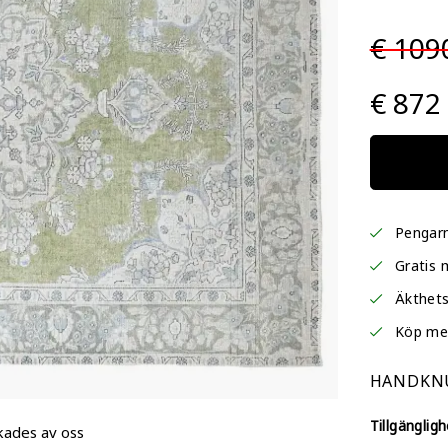
€ 109
€ 872
Pengarn
Gratis 
Äkthets
Köp me
HANDKNU
Tillgängligh
kades av oss