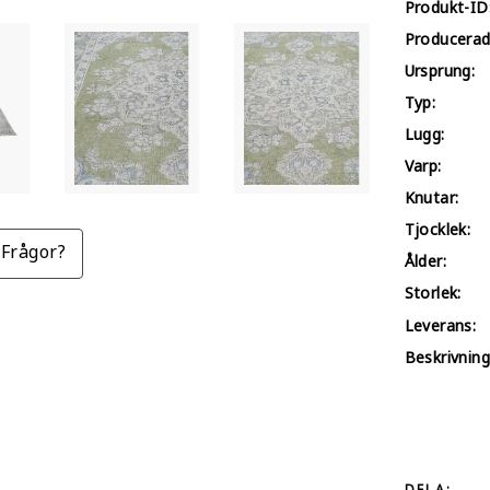
Produkt-ID
Producerad
Ursprung:
Typ:
Lugg:
Varp:
Knutar:
Tjocklek:
Frågor?
Ålder:
Storlek:
Leverans:
Beskrivning
DELA: