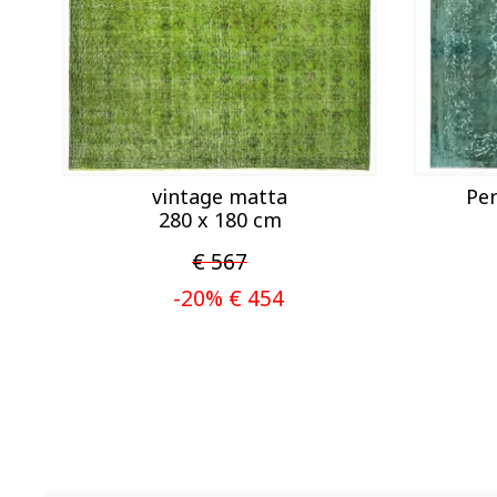
vintage matta
Per
280 x 180 cm
€ 567
-20% € 454