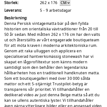
Storlek:
262
x
176
Leverans:
5 - 9 arbetsdagar
Beskrivning:
Denna Persisk vintagematta bär på den fyllda
historien om orientaliska vävtraditioner från 20 till
50 år sedan. Med måtten 262 x 176 cm har den valts
ut och återställts av vårt engagerade boutiqueteam
för att möta kraven i moderna arkitektoniska rum.
Genom att raka ulluggen och applicera en
specialiserad hantverksmässig stonewash har vi
skapat en lågprofiltextur som känns modern
samtidigt som den behåller den legendariska
hållbarheten hos en traditionell handknuten matta.
Som ett boutiquegalleri med över 30 000 sålda
mattor och ett 5-stjärnigt Trustpilot-betyg är
transparens vår prioritet. Vi tillhandahåller en
dedikerad video av just denna Beige matta så att du
kan se ullens autentiska lyster. Vi tillhandahåller
även gärna ytterligare bilder eller en anpassad video