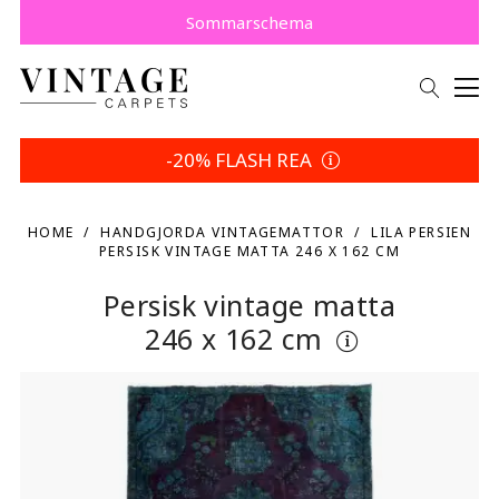
Köp nu, betala senare med Klarna.
Spara 5 % | Dina returvillkor
Sommarschema
-20% FLASH REA
HOME
HANDGJORDA VINTAGEMATTOR
LILA PERSIEN
PERSISK VINTAGE MATTA 246 X 162 CM
Persisk vintage matta
246 x 162 cm