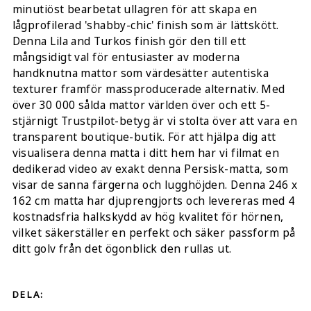
minutiöst bearbetat ullagren för att skapa en
lågprofilerad 'shabby-chic' finish som är lättskött.
Denna Lila and Turkos finish gör den till ett
mångsidigt val för entusiaster av moderna
handknutna mattor som värdesätter autentiska
texturer framför massproducerade alternativ. Med
över 30 000 sålda mattor världen över och ett 5-
stjärnigt Trustpilot-betyg är vi stolta över att vara en
transparent boutique-butik. För att hjälpa dig att
visualisera denna matta i ditt hem har vi filmat en
dedikerad video av exakt denna Persisk-matta, som
visar de sanna färgerna och lugghöjden. Denna 246 x
162 cm matta har djuprengjorts och levereras med 4
kostnadsfria halkskydd av hög kvalitet för hörnen,
vilket säkerställer en perfekt och säker passform på
ditt golv från det ögonblick den rullas ut.
DELA: