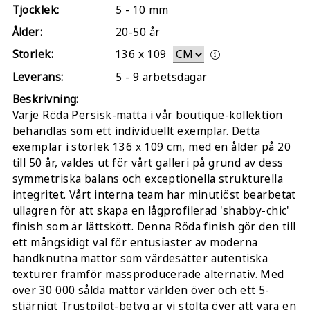
Tjocklek:
5 - 10 mm
Ålder:
20-50 år
Storlek:
136
x
109
Leverans:
5 - 9 arbetsdagar
Beskrivning:
Varje Röda Persisk-matta i vår boutique-kollektion
behandlas som ett individuellt exemplar. Detta
exemplar i storlek 136 x 109 cm, med en ålder på 20
till 50 år, valdes ut för vårt galleri på grund av dess
symmetriska balans och exceptionella strukturella
integritet. Vårt interna team har minutiöst bearbetat
ullagren för att skapa en lågprofilerad 'shabby-chic'
finish som är lättskött. Denna Röda finish gör den till
ett mångsidigt val för entusiaster av moderna
handknutna mattor som värdesätter autentiska
texturer framför massproducerade alternativ. Med
över 30 000 sålda mattor världen över och ett 5-
stjärnigt Trustpilot-betyg är vi stolta över att vara en