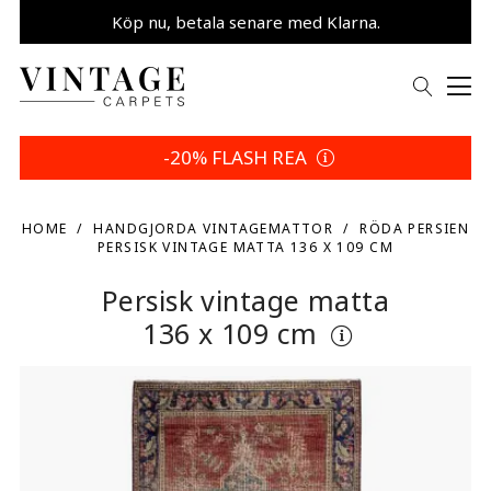
Köp nu, betala senare med Klarna.
Spara 5 % | Dina returvillkor
-20% FLASH REA
HOME
HANDGJORDA VINTAGEMATTOR
RÖDA PERSIEN
PERSISK VINTAGE MATTA 136 X 109 CM
Persisk vintage matta
136 x 109 cm