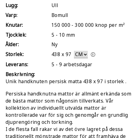
Lugg:
Ull
Varp:
Bomull
Knutar:
150 000 - 300 000 knop per m²
Tjocklek:
5 - 10 mm
Ålder:
Ny
Storlek:
438
x
97
Leverans:
5 - 9 arbetsdagar
Beskrivning:
Unik handknuten persisk matta 438 x 97 i storlek .
Persiska handknutna mattor är allmänt erkända som
de bästa mattor som någonsin tillverkats. Vår
kollektion av individuellt utvalda mattor är
kontrollerade var för sig och genomgår en grundlig
djuprengöring och torkning.
I de flesta fall rakar vi av det övre lagret på dessa
traditionellt mönstrade mattor för att framhäva de