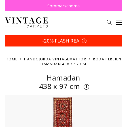
Köp nu, betala senare med Klarna.
Spara 5 % | Dina returvillkor
Sommarschema
-20% FLASH REA
HOME
HANDGJORDA VINTAGEMATTOR
RÖDA PERSIEN
HAMADAN 438 X 97 CM
Hamadan
438 x 97 cm