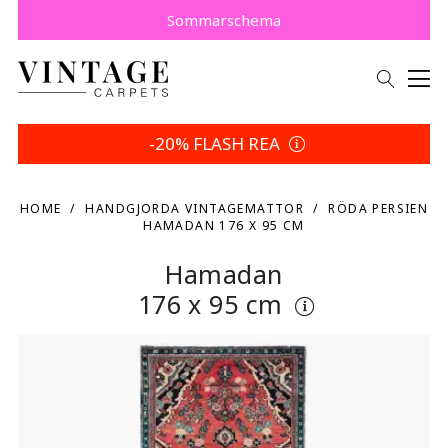
Köp nu, betala senare med Klarna.
Spara 5 % | Dina returvillkor
Sommarschema
-20% FLASH REA
HOME
HANDGJORDA VINTAGEMATTOR
RÖDA PERSIEN
HAMADAN 176 X 95 CM
Hamadan
176 x 95 cm