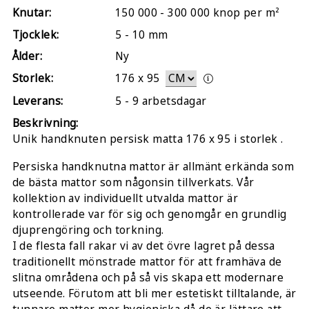
Knutar:
150 000 - 300 000 knop per m²
Tjocklek:
5 - 10 mm
Ålder:
Ny
Storlek:
176
x
95
Leverans:
5 - 9 arbetsdagar
Beskrivning:
Unik handknuten persisk matta 176 x 95 i storlek .
Persiska handknutna mattor är allmänt erkända som
de bästa mattor som någonsin tillverkats. Vår
kollektion av individuellt utvalda mattor är
kontrollerade var för sig och genomgår en grundlig
djuprengöring och torkning.
I de flesta fall rakar vi av det övre lagret på dessa
traditionellt mönstrade mattor för att framhäva de
slitna områdena och på så vis skapa ett modernare
utseende. Förutom att bli mer estetiskt tilltalande, är