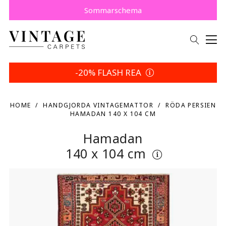
Köp nu, betala senare med Klarna.
Spara 5 % | Dina returvillkor
Sommarschema
-20% FLASH REA
HOME
HANDGJORDA VINTAGEMATTOR
RÖDA PERSIEN
HAMADAN 140 X 104 CM
Hamadan
140 x 104 cm