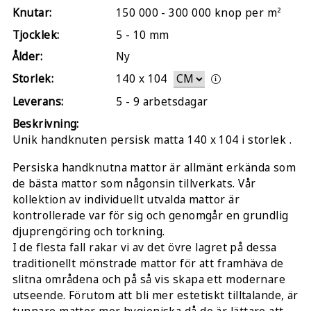
Knutar:
150 000 - 300 000 knop per m²
Tjocklek:
5 - 10 mm
Ålder:
Ny
Storlek:
140
x
104
Leverans:
5 - 9 arbetsdagar
Beskrivning:
Unik handknuten persisk matta 140 x 104 i storlek .
Persiska handknutna mattor är allmänt erkända som
de bästa mattor som någonsin tillverkats. Vår
kollektion av individuellt utvalda mattor är
kontrollerade var för sig och genomgår en grundlig
djuprengöring och torkning.
I de flesta fall rakar vi av det övre lagret på dessa
traditionellt mönstrade mattor för att framhäva de
slitna områdena och på så vis skapa ett modernare
utseende. Förutom att bli mer estetiskt tilltalande, är