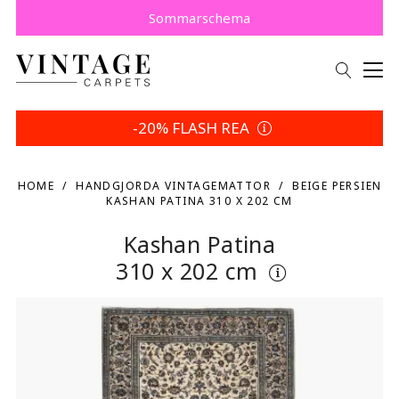
Köp nu, betala senare med Klarna.
Spara 5 % | Dina returvillkor
Sommarschema
-20% FLASH REA
HOME
HANDGJORDA VINTAGEMATTOR
BEIGE PERSIEN
KASHAN PATINA 310 X 202 CM
Kashan Patina
310 x 202 cm