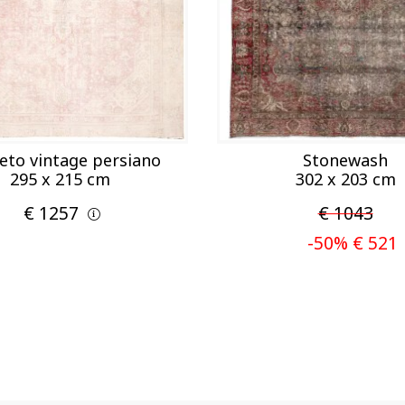
eto vintage persiano
Stonewash
295 x 215 cm
302 x 203 cm
€ 1257
€ 1043
-50% € 521