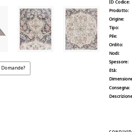
ID Codice:
Prodotto:
Origine:
Tipo:
Pile:
Ordito:
Nodi:
Spessore:
Domande?
Età:
Dimensione
Consegna:
Descrizione
CONDIVID