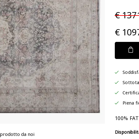
€ 137
€ 109
Soddisf
Sottota
Certific
Piena f
100% FA
Disponibilit
 prodotto da noi