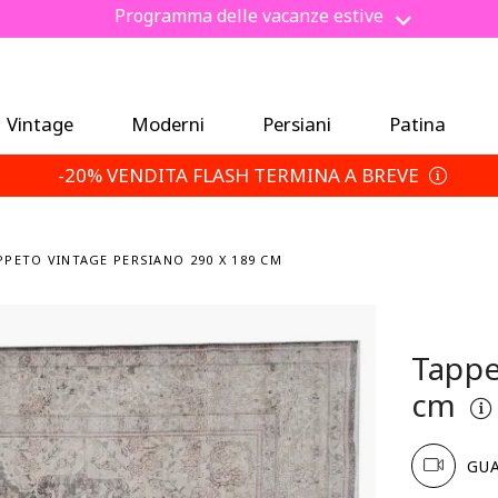
Risparmia un 5% extra — Scegli le tue condizioni di reso
Vintage
Moderni
Persiani
Patina
-20% VENDITA FLASH TERMINA A BREVE
PPETO VINTAGE PERSIANO 290 X 189 CM
Tappe
cm
GUA