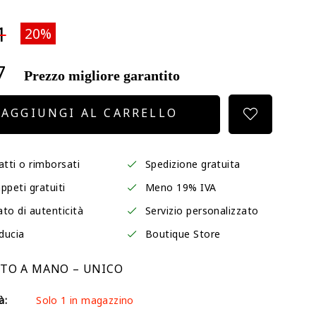
1
20%
7
Prezzo migliore garantito
AGGIUNGI AL CARRELLO
atti o rimborsati
Spedizione gratuita
ppeti gratuiti
Meno 19% IVA
ato di autenticità
Servizio personalizzato
iducia
Boutique Store
TTO A MANO – UNICO
à:
Solo 1 in magazzino