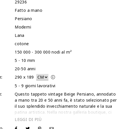
29236
Fatto a mano
Persiano
Moderni
Lana
cotone
150 000 - 300 000 nodi al m²
5 - 10 mm
20-50 anni
:
290
x
189
5 - 9 giorni lavorativi
:
Questo tappeto vintage Beige Persiano, annodato
a mano tra 20 e 50 anni fa, è stato selezionato per
il suo splendido invecchiamento naturale e la sua
patina artistica. Nella nostra galleria boutique, ci
specializziamo nel recupero di questi pezzi storici
per dare loro una vita contemporanea attraverso
I: