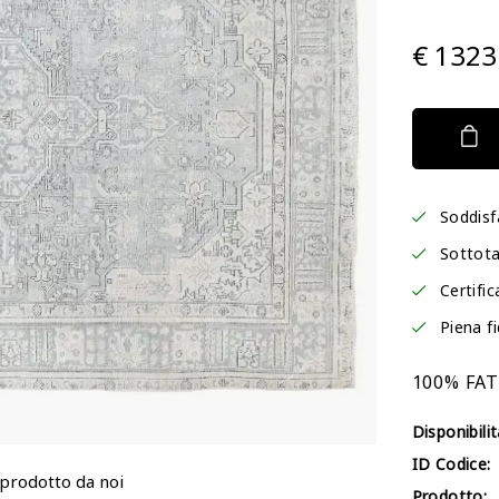
€ 1323
Soddisf
Sottota
Certific
Piena f
100% FA
Disponibilit
ID Codice:
 prodotto da noi
Prodotto: