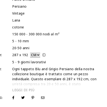
Persiano
Vintage
Lana
cotone
150 000 - 300 000 nodi al m²
5 - 10 mm
20-50 anni
:
287
x
192
5 - 9 giorni lavorativi
:
Ogni tappeto Blu and Grigio Persiano della nostra
collezione boutique è trattato come un pezzo
individuale. Questo esemplare di 287 x 192 cm, con
un'età compresa tra 20 e 50 anni, è stato
selezionato a mano per la nostra galleria per il suo
equilibrio simmetrico e l'eccezionale integrità
I:
strutturale. Il nostro team interno ha lavorato
meticolosamente gli strati di lana per creare una