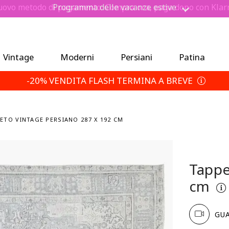
ovo metodo di pagamento: Compra ora, paga dopo con Klar
Risparmia un 5% extra — Scegli le tue condizioni di reso
Programma delle vacanze estive
Vintage
Moderni
Persiani
Patina
-20% VENDITA FLASH TERMINA A BREVE
ETO VINTAGE PERSIANO 287 X 192 CM
Tappe
cm
GUA