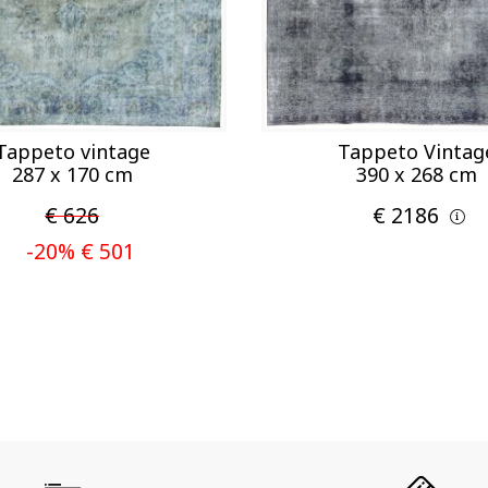
Tappeto vintage
Tappeto Vintag
287 x 170 cm
390 x 268 cm
€ 626
€ 2186
-20% € 501