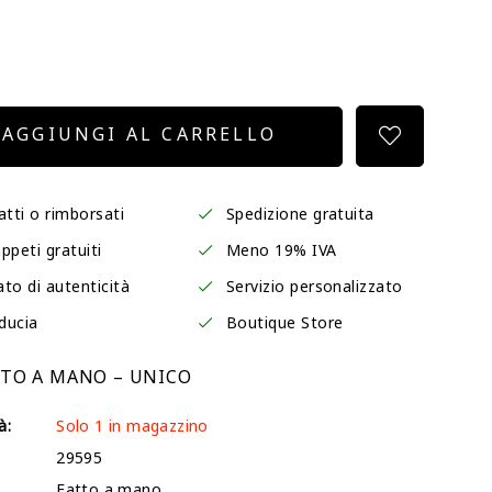
AGGIUNGI AL CARRELLO
atti o rimborsati
Spedizione gratuita
ppeti gratuiti
Meno 19% IVA
ato di autenticità
Servizio personalizzato
iducia
Boutique Store
TTO A MANO – UNICO
à:
Solo 1 in magazzino
29595
Fatto a mano