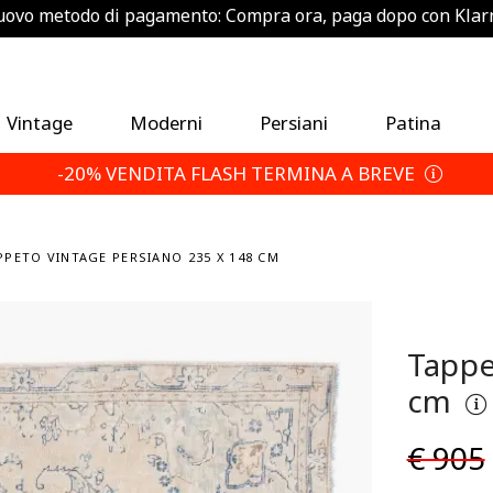
ovo metodo di pagamento: Compra ora, paga dopo con Klar
Risparmia un 5% extra — Scegli le tue condizioni di reso
Vintage
Moderni
Persiani
Patina
-20% VENDITA FLASH TERMINA A BREVE
PPETO VINTAGE PERSIANO 235 X 148 CM
Tappe
cm
€ 905