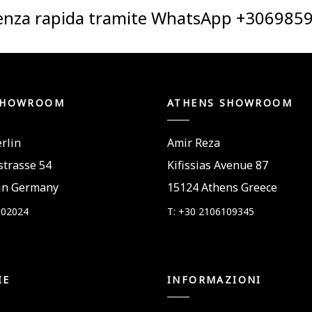
tenza rapida tramite WhatsApp +306985
SHOWROOM
ATHENS SHOWROOM
rlin
Amir Reza
trasse 54
Kifissias Avenue 87
in Germany
15124 Athens Greece
802024
T: +30 2106109345
IE
INFORMAZIONI