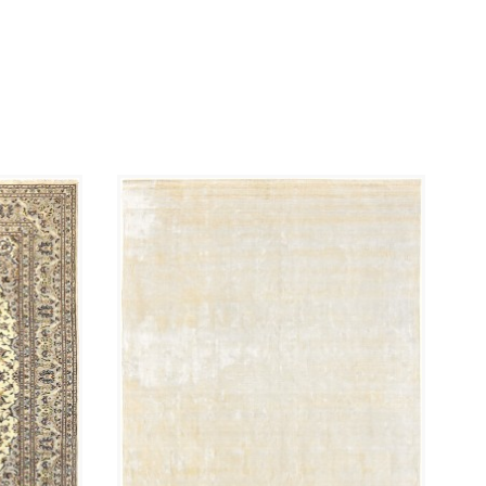
l'ambiente. In quanto negozio di fiducia con oltre
30.000 tappeti venduti e un punteggio di 5 stelle su
Trustpilot, diamo priorità alla trasparenza. Poiché
ogni tappeto vintage è unico, abbiamo fornito un
video dedicato di questo esatto pezzo Persiano in
modo da poter ispezionare la trama e le tonalità di
colore prima del suo arrivo. Questo tappeto di 235
x 148 cm è stato pulito professionalmente ed è
pronto per l'uso immediato. Il vostro ordine include
anche 4 sottotappeti in omaggio per gli angoli per
garantire che il tappeto rimanga sicuro e piatto su
qualsiasi superficie.