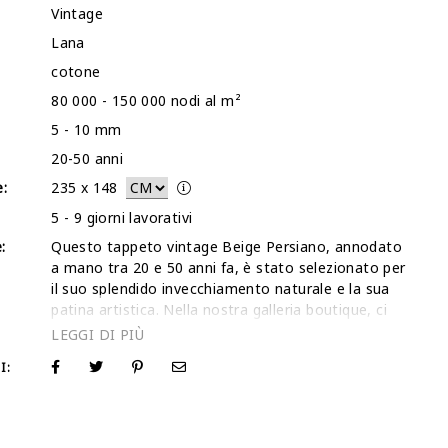
Vintage
Lana
cotone
80 000 - 150 000 nodi al m²
5 - 10 mm
20-50 anni
:
235
x
148
5 - 9 giorni lavorativi
:
Questo tappeto vintage Beige Persiano, annodato
a mano tra 20 e 50 anni fa, è stato selezionato per
il suo splendido invecchiamento naturale e la sua
patina artistica. Nella nostra galleria boutique, ci
specializziamo nel recupero di questi pezzi storici
per dare loro una vita contemporanea attraverso
I:
un accurato processo di 'stonewash' e rasatura.
Questa tecnica abbassa il vello di lana per creare
un'estetica sofisticata e sfumata che mette in
risalto i motivi originali senza sovraccaricare