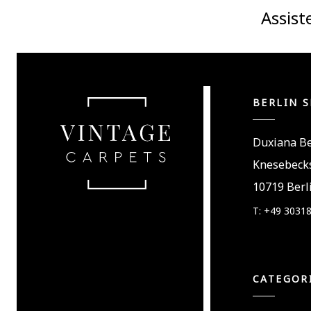
Assis
BERLIN 
Duxiana Be
Knesebecks
10719 Berl
T: +49 3031
CATEGOR