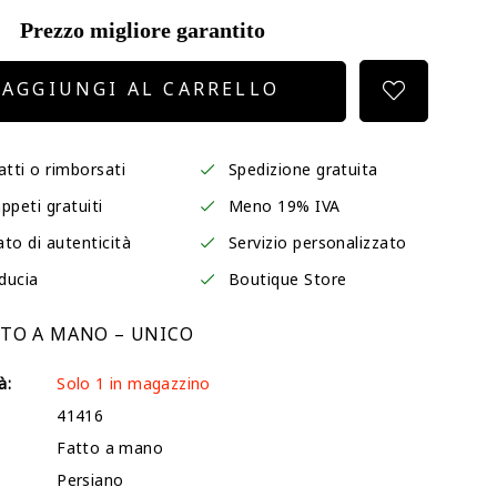
Prezzo migliore garantito
AGGIUNGI AL CARRELLO
atti o rimborsati
Spedizione gratuita
ppeti gratuiti
Meno 19% IVA
ato di autenticità
Servizio personalizzato
iducia
Boutique Store
TTO A MANO – UNICO
à:
Solo 1 in magazzino
41416
Fatto a mano
Persiano