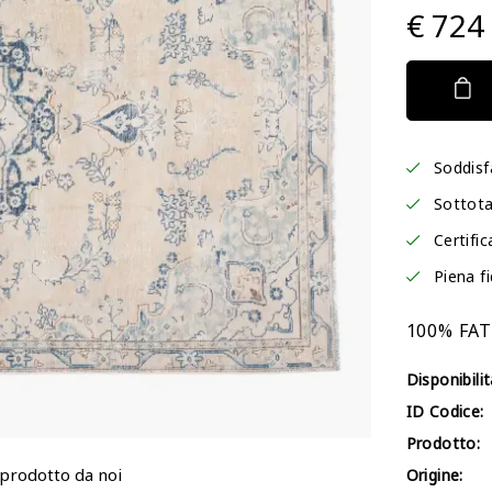
€ 724
Soddisf
Sottota
Certific
Piena f
100% FA
Disponibilit
ID Codice:
Prodotto:
 prodotto da noi
Origine: