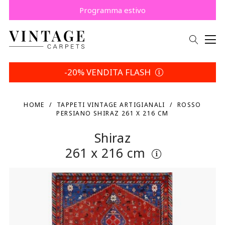
Compra ora, paga dopo con Klarna.
Risparmia 5% | Tua scelta
Programma estivo
-20% VENDITA FLASH
HOME
TAPPETI VINTAGE ARTIGIANALI
ROSSO
PERSIANO SHIRAZ 261 X 216 CM
Shiraz
261 x 216 cm