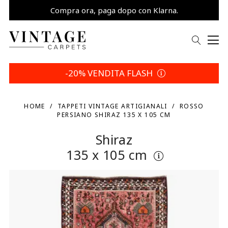
Compra ora, paga dopo con Klarna.
Risparmia 5% | Tua scelta
-20% VENDITA FLASH
HOME
TAPPETI VINTAGE ARTIGIANALI
ROSSO
PERSIANO SHIRAZ 135 X 105 CM
Shiraz
135 x 105 cm