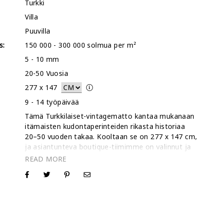
Turkki
Villa
Puuvilla
s:
150 000 - 300 000 solmua per m²
5 - 10 mm
20-50 Vuosia
277
x
147
:
9 - 14 työpäivää
Tämä Turkkilaiset-vintagematto kantaa mukanaan
itämaisten kudontaperinteiden rikasta historiaa
20–50 vuoden takaa. Kooltaan se on 277 x 147 cm,
ja asiantunteva boutique-tiimimme on valinnut ja
kunnostanut sen vastaamaan nykyajan
arkkitehtonisten tilojen vaatimuksia. Tasoittamalla
:
villanukkaa ja käyttämällä erityistä käsityömäistä
stonewash-käsittelyä olemme luoneet
matalaprofiilisen tekstuurin, joka tuntuu
nykyaikaiselta säilyttäen silti perinteisen käsin