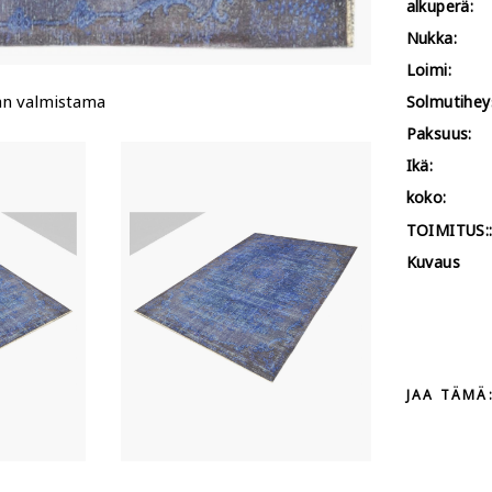
alkuperä:
Nukka:
Loimi:
än valmistama
Solmutihey
Paksuus:
Ikä:
koko:
TOIMITUS:
Kuvaus
JAA TÄMÄ