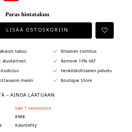
Paras hintatakuu
LISÄÄ OSTOSKORIIN
akaisin takuu
Ilmainen toimitus
t aluskatteet
Remove 19% VAT
itodistus
Henkilökohtainen palvelu
ottavaisin mielin
Boutique Store
TÄ – AINOA LAATUAAN
vain 1 varastossa
8968
:
Käsintehty