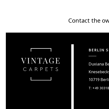
Contact the ow
BERLIN 
Duxiana Be
Knesebecks
10719 Berli
T: +49 3031