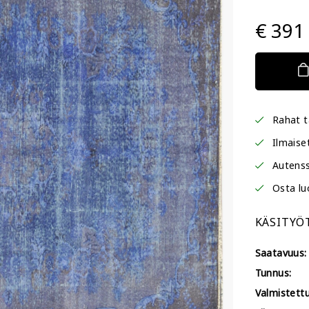
€ 391
Rahat t
Ilmaise
Autenss
Osta lu
KÄSITYÖ
Saatavuus:
Tunnus:
Valmistettu