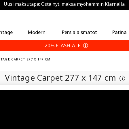
Uusi maksutapa: Osta nyt, maksa myöhemmin Klarnalla.
Säästä 5 % ylimääräistä — Valitse palautusehtosi
intage
Moderni
Persialaismatot
Patina
-20% FLASH-ALE
NTAGE CARPET 277 X 147 CM
Vintage Carpet
277 x 147 cm