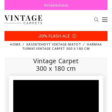
Osta nyt, maksa myöhemmin Klarnalla.
Säästä 5 % | Palautusehtosi
Kesäaikataulu
-20% FLASH-ALE
HOME
KÄSINTEHDYT VINTAGE-MATOT
HARMAA
TURKKI VINTAGE CARPET 300 X 180 CM
Vintage Carpet
300 x 180 cm