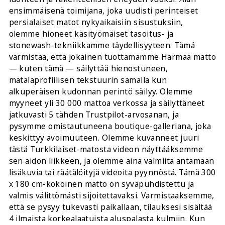
ensimmäisenä toimijana, joka uudisti perinteiset
persialaiset matot nykyaikaisiin sisustuksiin,
olemme hioneet käsityömäiset tasoitus- ja
stonewash-tekniikkamme täydellisyyteen. Tämä
varmistaa, että jokainen tuottamamme Harmaa matto
— kuten tämä — säilyttää hienostuneen,
matalaprofiilisen tekstuurin samalla kun
alkuperäisen kudonnan perintö säilyy. Olemme
myyneet yli 30 000 mattoa verkossa ja säilyttäneet
jatkuvasti 5 tähden Trustpilot-arvosanan, ja
pysymme omistautuneena boutique-galleriana, joka
keskittyy avoimuuteen. Olemme kuvanneet juuri
tästä Turkkilaiset-matosta videon näyttääksemme
sen aidon liikkeen, ja olemme aina valmiita antamaan
lisäkuvia tai räätälöityjä videoita pyynnöstä. Tämä 300
x 180 cm-kokoinen matto on syväpuhdistettu ja
valmis välittömästi sijoitettavaksi. Varmistaaksemme,
että se pysyy tukevasti paikallaan, tilauksesi sisältää
4 ilmaista korkealaatuista aluspalasta kulmiin. Kun