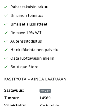
Rahat takaisin takuu
Ilmainen toimitus
Ilmaiset aluskatteet
Remove 19% VAT
Autenssitodistus
Henkilökohtainen palvelu
Osta luottavaisin mielin
Boutique Store
KÄSITYÖTÄ – AINOA LAATUAAN
Saatavuus:
MYYTY
Tunnus:
14569
Valmistettu:
Käsintehty