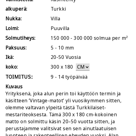
alkuperä:
Turkki
Nukka:
Villa
Loimi:
Puuvilla
Solmutiheys:
150 000 - 300 000 solmua per m²
Paksuus:
5 - 10 mm
Ikä:
20-50 Vuosia
koko:
300
x
180
TOIMITUS::
9 - 14 työpäivää
Kuvaus
Yrityksenä, joka alun perin toi käyttöön termin ja
käsitteen ’Vintage-matot’ yli vuosikymmen sitten,
olemme valtavan ylpeitä tästä Turkkilaiset-
mestariteoksesta. Tämä 300 x 180 cm-kokoinen
matto on solmittu käsin 20–50 vuotta sitten, ja
perustajamme valitsivat sen sen ainutlaatuisen
luonteen ja rakenteellisen eheyden vuoksi. Alan