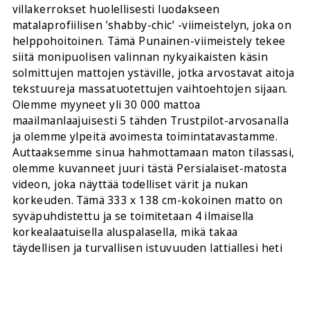
villakerrokset huolellisesti luodakseen
matalaprofiilisen ’shabby-chic’ -viimeistelyn, joka on
helppohoitoinen. Tämä Punainen-viimeistely tekee
siitä monipuolisen valinnan nykyaikaisten käsin
solmittujen mattojen ystäville, jotka arvostavat aitoja
tekstuureja massatuotettujen vaihtoehtojen sijaan.
Olemme myyneet yli 30 000 mattoa
maailmanlaajuisesti 5 tähden Trustpilot-arvosanalla
ja olemme ylpeitä avoimesta toimintatavastamme.
Auttaaksemme sinua hahmottamaan maton tilassasi,
olemme kuvanneet juuri tästä Persialaiset-matosta
videon, joka näyttää todelliset värit ja nukan
korkeuden. Tämä 333 x 138 cm-kokoinen matto on
syväpuhdistettu ja se toimitetaan 4 ilmaisella
korkealaatuisella aluspalasella, mikä takaa
täydellisen ja turvallisen istuvuuden lattiallesi heti
rullauksen jälkeen.
JAA TÄMÄ: