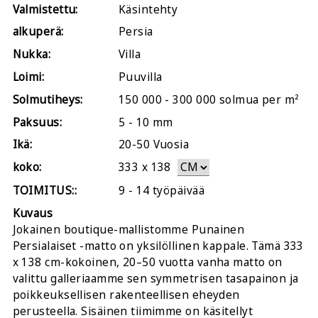
Valmistettu:
Käsintehty
alkuperä:
Persia
Nukka:
Villa
Loimi:
Puuvilla
Solmutiheys:
150 000 - 300 000 solmua per m²
Paksuus:
5 - 10 mm
Ikä:
20-50 Vuosia
koko:
333
x
138
TOIMITUS::
9 - 14 työpäivää
Kuvaus
Jokainen boutique-mallistomme Punainen
Persialaiset -matto on yksilöllinen kappale. Tämä 333
x 138 cm-kokoinen, 20–50 vuotta vanha matto on
valittu galleriaamme sen symmetrisen tasapainon ja
poikkeuksellisen rakenteellisen eheyden
perusteella. Sisäinen tiimimme on käsitellyt