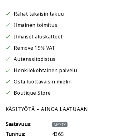
Rahat takaisin takuu
Ilmainen toimitus
Ilmaiset aluskatteet
Remove 19% VAT
Autenssitodistus
Henkilökohtainen palvelu
Osta luottavaisin mielin
Boutique Store
KÄSITYÖTÄ – AINOA LAATUAAN
Saatavuus:
MYYTY
Tunnus:
4365