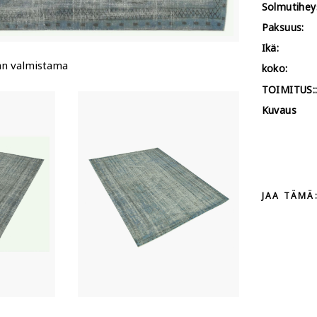
Solmutihey
Paksuus:
Ikä:
än valmistama
koko:
TOIMITUS:
Kuvaus
JAA TÄMÄ