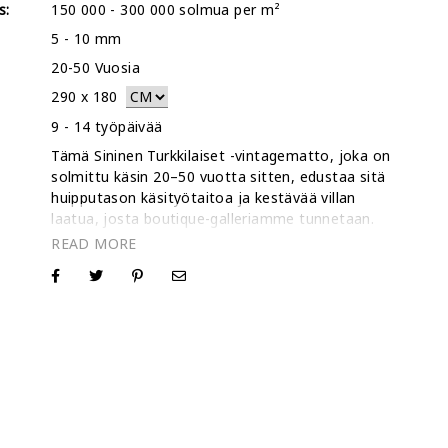
s:
150 000 - 300 000 solmua per m²
5 - 10 mm
20-50 Vuosia
290
x
180
:
9 - 14 työpäivää
Tämä Sininen Turkkilaiset -vintagematto, joka on
solmittu käsin 20–50 vuotta sitten, edustaa sitä
huipputason käsityötaitoa ja kestävää villan
laatua, josta boutique-galleriamme tunnetaan.
Alkuperäisinä edelläkävijöinä, jotka loivat ’Vintage-
matto’ -käsitteen yli vuosikymmen sitten, olemme
:
käyttäneet vuosia hioaksemme tasoitus- ja
stonewash-tekniikoita, jotka antavat tälle 290 x
180 cm-kokoiselle matolle sen hienostuneen,
matalaprofiilisen tekstuurin. Tämä prosessi on
suunniteltu korostamaan aitoja historiallisia
kuvioita ja käsin kehrätyn villan rakenteellista
eheyttä, varmistaen, että matto säilyy kestävänä
ja ajattomana osana kotiasi. Tämän