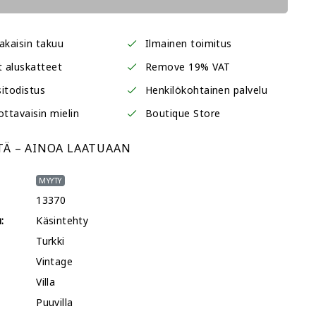
akaisin takuu
Ilmainen toimitus
t aluskatteet
Remove 19% VAT
itodistus
Henkilökohtainen palvelu
ottavaisin mielin
Boutique Store
TÄ – AINOA LAATUAAN
MYYTY
13370
:
Käsintehty
Turkki
Vintage
Villa
Puuvilla