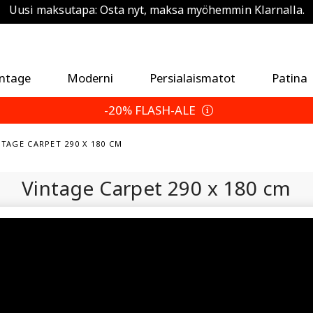
Uusi maksutapa: Osta nyt, maksa myöhemmin Klarnalla.
Säästä 5 % ylimääräistä — Valitse palautusehtosi
Kesäloma-aikataulu
intage
Moderni
Persialaismatot
Patina
-20% FLASH-ALE
NTAGE CARPET 290 X 180 CM
Vintage Carpet
290 x 180 cm