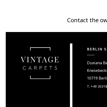
Contact the ow
BERLIN 
Duxiana Be
Knesebecks
10719 Berli
T: +49 3031