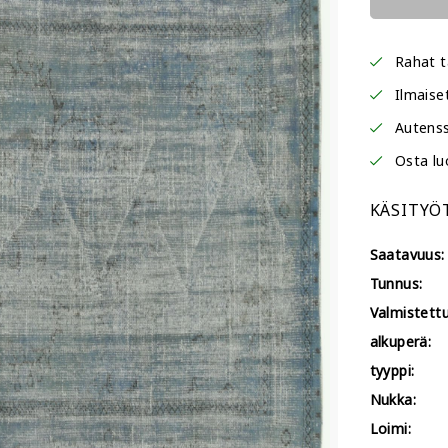
Rahat t
Ilmaise
Autenss
Osta lu
KÄSITYÖ
Saatavuus:
Tunnus:
Valmistettu
alkuperä:
tyyppi:
Nukka:
Loimi: