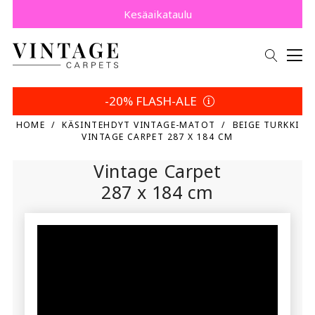
Osta nyt, maksa myöhemmin Klarnalla.
Säästä 5 % | Palautusehtosi
Kesäaikataulu
-20% FLASH-ALE
HOME
KÄSINTEHDYT VINTAGE-MATOT
BEIGE TURKKI
VINTAGE CARPET 287 X 184 CM
Vintage Carpet
287 x 184 cm