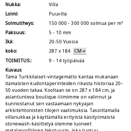
Nukka:
Villa
Loimi:
Puuvilla
Solmutiheys:
150 000 - 300 000 solmua per m²
Paksuus:
5 - 10 mm
Ikä:
20-50 Vuosia
koko:
287
x
184
TOIMITUS::
9 - 14 työpäivää
Kuvaus
Tämä Turkkilaiset-vintagematto kantaa mukanaan
itämaisten kudontaperinteiden rikasta historiaa 20–
50 vuoden takaa. Kooltaan se on 287 x 184 cm, ja
asiantunteva boutique-tiimimme on valinnut ja
kunnostanut sen vastaamaan nykyajan
arkkitehtonisten tilojen vaatimuksia. Tasoittamalla
villanukkaa ja käyttämällä erityistä käsityömäistä
stonewash-käsittelyä olemme luoneet
matalaprofiilisen tekstuurin, joka tuntuu