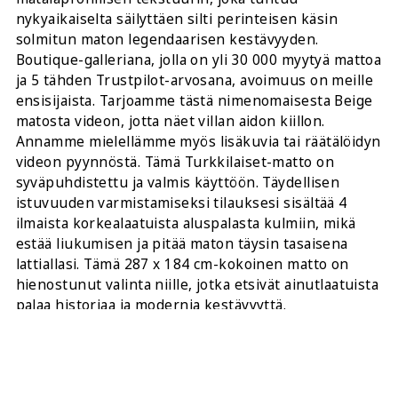
nykyaikaiselta säilyttäen silti perinteisen käsin
solmitun maton legendaarisen kestävyyden.
Boutique-galleriana, jolla on yli 30 000 myytyä mattoa
ja 5 tähden Trustpilot-arvosana, avoimuus on meille
ensisijaista. Tarjoamme tästä nimenomaisesta Beige
matosta videon, jotta näet villan aidon kiillon.
Annamme mielellämme myös lisäkuvia tai räätälöidyn
videon pyynnöstä. Tämä Turkkilaiset-matto on
syväpuhdistettu ja valmis käyttöön. Täydellisen
istuvuuden varmistamiseksi tilauksesi sisältää 4
ilmaista korkealaatuista aluspalasta kulmiin, mikä
estää liukumisen ja pitää maton täysin tasaisena
lattiallasi. Tämä 287 x 184 cm-kokoinen matto on
hienostunut valinta niille, jotka etsivät ainutlaatuista
palaa historiaa ja modernia kestävyyttä.
JAA TÄMÄ: