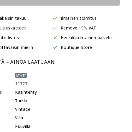
akaisin takuu
Ilmainen toimitus
t aluskatteet
Remove 19% VAT
itodistus
Henkilökohtainen palvelu
ottavaisin mielin
Boutique Store
TÄ – AINOA LAATUAAN
MYYTY
11727
:
Käsintehty
Turkki
Vintage
Villa
Puuvilla