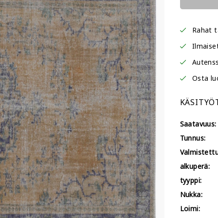
Rahat t
Ilmaise
Autenss
Osta lu
KÄSITYÖ
Saatavuus:
Tunnus:
Valmistettu
alkuperä:
tyyppi:
Nukka:
Loimi: