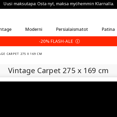
Uusi maksutapa: Osta nyt, maksa myöhemmin Klarnalla.
Säästä 5 % ylimääräistä — Valitse palautusehtosi
intage
Moderni
Persialaismatot
Patina
-20% FLASH-ALE
AGE CARPET 275 X 169 CM
Vintage Carpet
275 x 169 cm