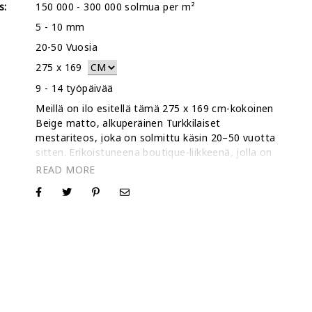
s:
150 000 - 300 000 solmua per m²
5 - 10 mm
20-50 Vuosia
275
x
169
:
9 - 14 työpäivää
Meillä on ilo esitellä tämä 275 x 169 cm-kokoinen
Beige matto, alkuperäinen Turkkilaiset
mestariteos, joka on solmittu käsin 20–50 vuotta
sitten. Erikoistuneena boutique-liikkeenä, jolla on
yli 30 000 myytyä mattoa ja 5 tähden Trustpilot-
arvosana, ymmärrämme, että ainutlaatuisen
:
vintagematon hankinta on henkilökohtainen
päätös. Vaikka tarjoamme tästä nimenomaisesta
Beige matosta videon näyttääksemme sen
todellisen luonteen ja liikkeen, kutsumme sinut
ottamaan meihin suoraan yhteyttä, jos haluat
lisävideon tai korkearesoluutioisia valokuvia.
Omistajina olemme aina tavoitettavissa antamaan
ne tiedot, joita tarvitset tunteaksesi olosi täysin