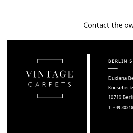
Contact the ow
BERLIN 
Duxiana Be
Knesebecks
10719 Berli
T: +49 3031