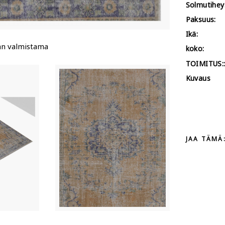
Solmutihey
Paksuus:
Ikä:
än valmistama
koko:
TOIMITUS:
Kuvaus
JAA TÄMÄ