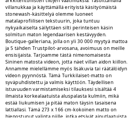
arkkitehtonisten tilojen vaatimuksia. Tasoittamalla
villanukkaa ja käyttämällä erityistä käsityömäistä
stonewash-käsittelyä olemme luoneet
matalaprofiilisen tekstuurin, joka tuntuu
nykyaikaiselta säilyttäen silti perinteisen käsin
solmitun maton legendaarisen kestävyyden.
Boutique-galleriana, jolla on yli 30 000 myytyä mattoa
ja 5 tähden Trustpilot-arvosana, avoimuus on meille
ensisijaista. Tarjoamme tästä nimenomaisesta
Sininen matosta videon, jotta näet villan aidon kiillon.
Annamme mielellämme myös lisäkuvia tai räätälöidyn
videon pyynnöstä. Tämä Turkkilaiset-matto on
syväpuhdistettu ja valmis käyttöön. Täydellisen
istuvuuden varmistamiseksi tilauksesi sisältää 4
ilmaista korkealaatuista aluspalasta kulmiin, mikä
estää liukumisen ja pitää maton täysin tasaisena
lattiallasi. Tämä 273 x 166 cm-kokoinen matto on
hienostunut valinta niille, jotka etsivät ainutlaatuista
palaa historiaa ja modernia kestävyyttä.