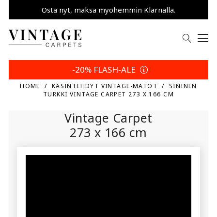
Osta nyt, maksa myöhemmin Klarnalla.
Säästä 5 % | Palautusehtosi
-20% FLASH-ALE
HOME
KÄSINTEHDYT VINTAGE-MATOT
SININEN
TURKKI VINTAGE CARPET 273 X 166 CM
Vintage Carpet
273 x 166 cm