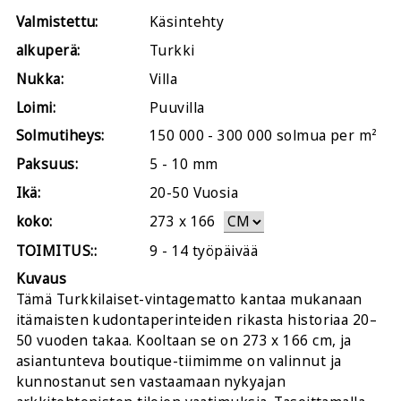
Valmistettu:
Käsintehty
alkuperä:
Turkki
Nukka:
Villa
Loimi:
Puuvilla
Solmutiheys:
150 000 - 300 000 solmua per m²
Paksuus:
5 - 10 mm
Ikä:
20-50 Vuosia
koko:
273
x
166
TOIMITUS::
9 - 14 työpäivää
Kuvaus
Tämä Turkkilaiset-vintagematto kantaa mukanaan
itämaisten kudontaperinteiden rikasta historiaa 20–
50 vuoden takaa. Kooltaan se on 273 x 166 cm, ja
asiantunteva boutique-tiimimme on valinnut ja
kunnostanut sen vastaamaan nykyajan