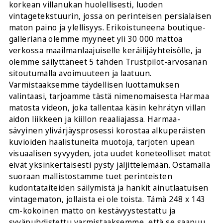
korkean villanukan huolellisesti, luoden
vintagetekstuurin, jossa on perinteisen persialaisen
maton paino ja ylellisyys. Erikoistuneena boutique-
galleriana olemme myyneet yli 30 000 mattoa
verkossa maailmanlaajuiselle keräilijäyhteisölle, ja
olemme säilyttäneet 5 tähden Trustpilot-arvosanan
sitoutumalla avoimuuteen ja laatuun.
Varmistaaksemme täydellisen luottamuksen
valintaasi, tarjoamme tästä nimenomaisesta Harmaa
matosta videon, joka tallentaa käsin kehrätyn villan
aidon liikkeen ja kiillon reaaliajassa. Harmaa-
sävyinen ylivärjäysprosessi korostaa alkuperäisten
kuvioiden haalistuneita muotoja, tarjoten upean
visuaalisen syvyyden, jota uudet koneteolliset matot
eivät yksinkertaisesti pysty jäljittelemään. Ostamalla
suoraan mallistostamme tuet perinteisten
kudontataiteiden säilymistä ja hankit ainutlaatuisen
vintagematon, jollaista ei ole toista. Tämä 248 x 143
cm-kokoinen matto on kestävyystestattu ja
syväpuhdistettu varmistaaksemme, että se saapuu