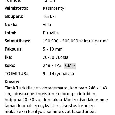
Tunnus:
12194
Valmistettu:
Käsintehty
alkuperä:
Turkki
Nukka:
Villa
Loimi:
Puuvilla
Solmutiheys:
150 000 - 300 000 solmua per m²
Paksuus:
5 - 10 mm
Ikä:
20-50 Vuosia
koko:
248
x
143
TOIMITUS::
9 - 14 työpäivää
Kuvaus
Tämä Turkkilaiset-vintagematto, kooltaan 248 x 143
cm, edustaa perinteisten kudontaperinteiden
huippua 20–50 vuoden takaa. Modernisoidaksemme
tämän kappaleen nykyisten sisustustrendien
mukaiseksi käsityöläisemme ovat tasoittaneet