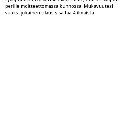
perille moitteettomassa kunnossa. Mukavuutesi
vuoksi jokainen tilaus sisältää 4 ilmaista
korkealaatuista aluspalasta maton kulmiin, mikä
varmistaa, että matto istuu täydellisesti ja
turvallisesti lattiallesi ensimmäisestä päivästä
lähtien.
JAA TÄMÄ:
OSTA TÄMÄ MATTO VERKOSTA