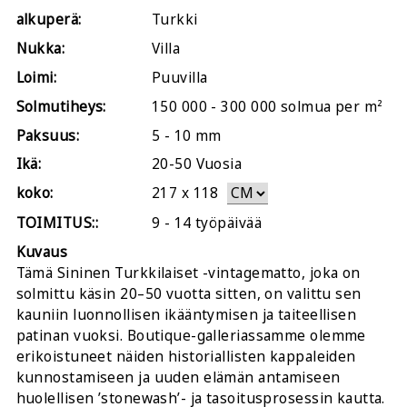
alkuperä:
Turkki
Nukka:
Villa
Loimi:
Puuvilla
Solmutiheys:
150 000 - 300 000 solmua per m²
Paksuus:
5 - 10 mm
Ikä:
20-50 Vuosia
koko:
217
x
118
TOIMITUS::
9 - 14 työpäivää
Kuvaus
Tämä Sininen Turkkilaiset -vintagematto, joka on
solmittu käsin 20–50 vuotta sitten, on valittu sen
kauniin luonnollisen ikääntymisen ja taiteellisen
patinan vuoksi. Boutique-galleriassamme olemme
erikoistuneet näiden historiallisten kappaleiden
kunnostamiseen ja uuden elämän antamiseen
huolellisen ’stonewash’- ja tasoitusprosessin kautta.