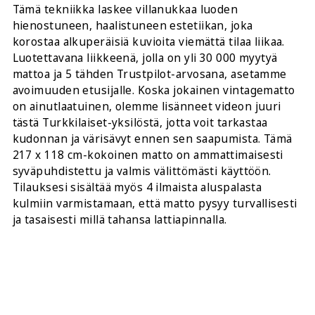
Tämä tekniikka laskee villanukkaa luoden
hienostuneen, haalistuneen estetiikan, joka
korostaa alkuperäisiä kuvioita viemättä tilaa liikaa.
Luotettavana liikkeenä, jolla on yli 30 000 myytyä
mattoa ja 5 tähden Trustpilot-arvosana, asetamme
avoimuuden etusijalle. Koska jokainen vintagematto
on ainutlaatuinen, olemme lisänneet videon juuri
tästä Turkkilaiset-yksilöstä, jotta voit tarkastaa
kudonnan ja värisävyt ennen sen saapumista. Tämä
217 x 118 cm-kokoinen matto on ammattimaisesti
syväpuhdistettu ja valmis välittömästi käyttöön.
Tilauksesi sisältää myös 4 ilmaista aluspalasta
kulmiin varmistamaan, että matto pysyy turvallisesti
ja tasaisesti millä tahansa lattiapinnalla.
JAA TÄMÄ: