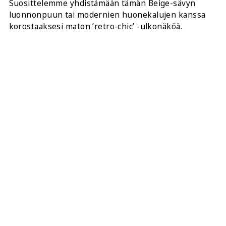
Suosittelemme yhdistämään tämän Beige-sävyn
luonnonpuun tai modernien huonekalujen kanssa
korostaaksesi maton ’retro-chic’ -ulkonäköä.
Jokainen tilaus sisältää 4 ilmaista, korkealaatuista
aluspalasta maton kulmiin pidentämään sen
käyttöikää ja varmistamaan, että se istuu
täydellisesti lattiallesi.
JAA TÄMÄ:
OSTA TÄMÄ MATTO VERKOSTA