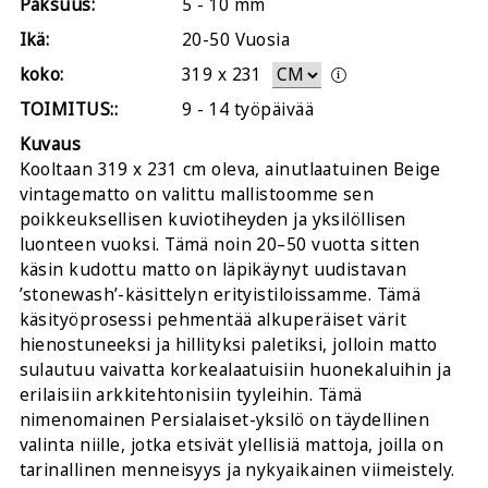
Paksuus:
5 - 10 mm
Ikä:
20-50 Vuosia
koko:
319
x
231
TOIMITUS::
9 - 14 työpäivää
Kuvaus
Kooltaan 319 x 231 cm oleva, ainutlaatuinen Beige
vintagematto on valittu mallistoomme sen
poikkeuksellisen kuviotiheyden ja yksilöllisen
luonteen vuoksi. Tämä noin 20–50 vuotta sitten
käsin kudottu matto on läpikäynyt uudistavan
’stonewash’-käsittelyn erityistiloissamme. Tämä
käsityöprosessi pehmentää alkuperäiset värit
hienostuneeksi ja hillityksi paletiksi, jolloin matto
sulautuu vaivatta korkealaatuisiin huonekaluihin ja
erilaisiin arkkitehtonisiin tyyleihin. Tämä
nimenomainen Persialaiset-yksilö on täydellinen
valinta niille, jotka etsivät ylellisiä mattoja, joilla on
tarinallinen menneisyys ja nykyaikainen viimeistely.