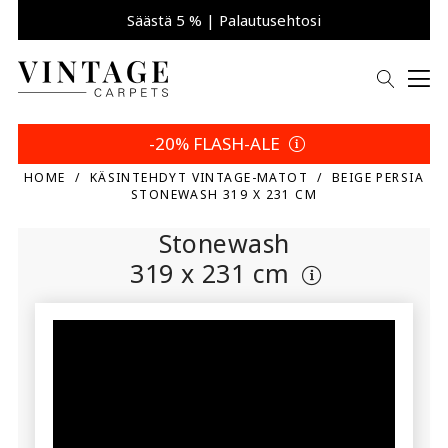
Säästä 5 % | Palautusehtosi
-20% FLASH-ALE
HOME
KÄSINTEHDYT VINTAGE-MATOT
BEIGE PERSIA
STONEWASH 319 X 231 CM
Stonewash
319 x 231 cm