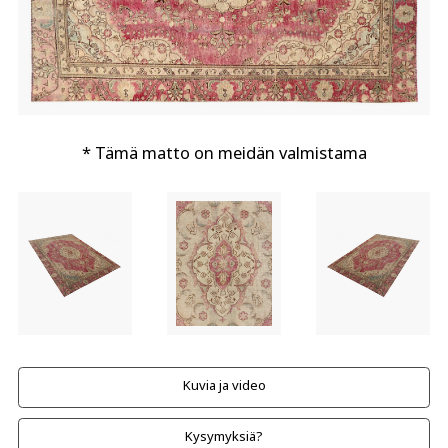
* Tämä matto on meidän valmistama
Kuvia ja video
Kysymyksiä?