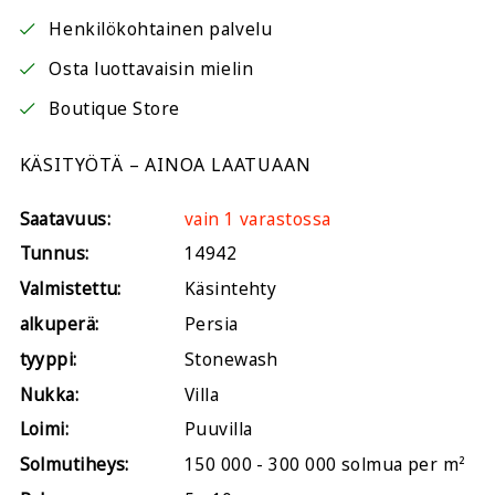
Henkilökohtainen palvelu
Osta luottavaisin mielin
Boutique Store
KÄSITYÖTÄ – AINOA LAATUAAN
Saatavuus:
vain 1 varastossa
Tunnus:
14942
Valmistettu:
Käsintehty
alkuperä:
Persia
tyyppi:
Stonewash
Nukka:
Villa
Loimi:
Puuvilla
Solmutiheys:
150 000 - 300 000 solmua per m²