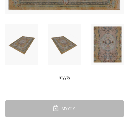
myyty
MYYTY