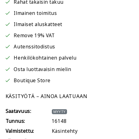
Rahat takaisin takuu
Ilmainen toimitus
Ilmaiset aluskatteet
Remove 19% VAT
Autenssitodistus
Henkilökohtainen palvelu
Osta luottavaisin mielin
Boutique Store
KÄSITYÖTÄ – AINOA LAATUAAN
Saatavuus:
MYYTY
Tunnus:
16148
Valmistettu:
Käsintehty