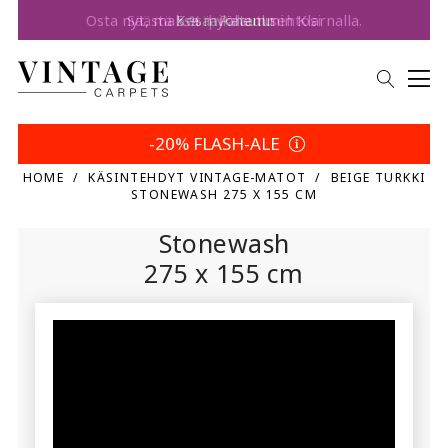
Säästä 5 % | Palautusehtosi
-20% FLASH-ALE
HOME
KÄSINTEHDYT VINTAGE-MATOT
BEIGE TURKKI
STONEWASH 275 X 155 CM
Stonewash
275 x 155 cm