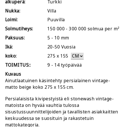
alkuperä:
Turkki
Nukka:
Villa
Loimi:
Puuvilla
Solmutiheys:
150 000 - 300 000 solmua per m²
Paksuus:
5 - 10 mm
Ikä:
20-50 Vuosia
koko:
275
x
155
TOIMITUS::
9 - 14 työpäivää
Kuvaus
Ainutlaatuinen käsintehty persialainen vintage-
matto beige koko 275 x 155 cm.
Persialaisista kivipestyistä eli stonewash vintage-
matoista on hyvää vauhtia tulossa
sisustussuunnittelijoiden ja tavallisten asiakkaitten
keskuudessa se suosituin ja rakastetuin
mattokategoria.