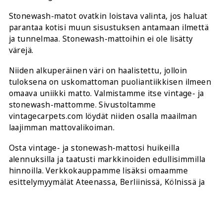
Stonewash-matot ovatkin loistava valinta, jos haluat
parantaa kotisi muun sisustuksen antamaan ilmettä
ja tunnelmaa. Stonewash-mattoihin ei ole lisätty
värejä.
Niiden alkuperäinen väri on haalistettu, jolloin
tuloksena on uskomattoman puoliantiikkisen ilmeen
omaava uniikki matto. Valmistamme itse vintage- ja
stonewash-mattomme. Sivustoltamme
vintagecarpets.com
löydät niiden osalla maailman
laajimman mattovalikoiman.
Osta vintage- ja stonewash-mattosi huikeilla
alennuksilla ja taatusti markkinoiden edullisimmilla
hinnoilla. Verkkokauppamme lisäksi omaamme
esittelymyymälät Ateenassa, Berliinissä, Kölnissä ja
Hampurissa.