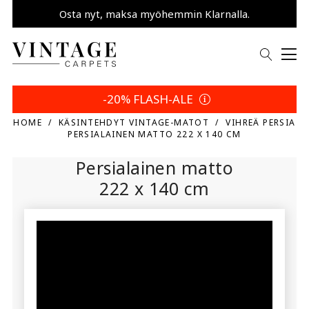
Osta nyt, maksa myöhemmin Klarnalla.
Säästä 5 % | Palautusehtosi
-20% FLASH-ALE
HOME
KÄSINTEHDYT VINTAGE-MATOT
VIHREÄ PERSIA
PERSIALAINEN MATTO 222 X 140 CM
Persialainen matto
222 x 140 cm