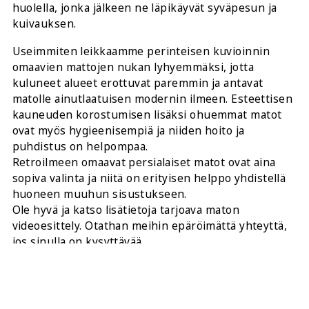
huolella, jonka jälkeen ne läpikäyvät syväpesun ja
kuivauksen.
Useimmiten leikkaamme perinteisen kuvioinnin
omaavien mattojen nukan lyhyemmäksi, jotta
kuluneet alueet erottuvat paremmin ja antavat
matolle ainutlaatuisen modernin ilmeen. Esteettisen
kauneuden korostumisen lisäksi ohuemmat matot
ovat myös hygieenisempiä ja niiden hoito ja
puhdistus on helpompaa.
Retroilmeen omaavat persialaiset matot ovat aina
sopiva valinta ja niitä on erityisen helppo yhdistellä
huoneen muuhun sisustukseen.
Ole hyvä ja katso lisätietoja tarjoava maton
videoesittely. Otathan meihin epäröimättä yhteyttä,
jos sinulla on kysyttävää.
JAA TÄMÄ: