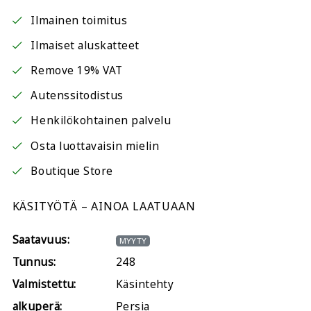
Ilmainen toimitus
Ilmaiset aluskatteet
Remove 19% VAT
Autenssitodistus
Henkilökohtainen palvelu
Osta luottavaisin mielin
Boutique Store
KÄSITYÖTÄ – AINOA LAATUAAN
Saatavuus:
MYYTY
Tunnus:
248
Valmistettu:
Käsintehty
alkuperä:
Persia