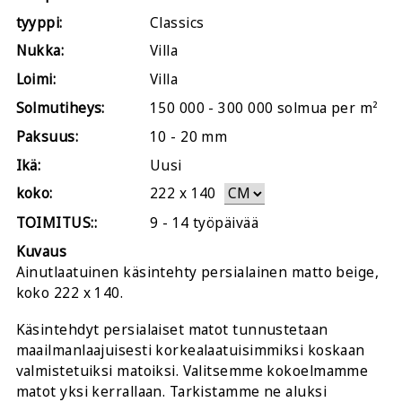
tyyppi:
Classics
Nukka:
Villa
Loimi:
Villa
Solmutiheys:
150 000 - 300 000 solmua per m²
Paksuus:
10 - 20 mm
Ikä:
Uusi
koko:
222
x
140
TOIMITUS::
9 - 14 työpäivää
Kuvaus
Ainutlaatuinen käsintehty persialainen matto beige,
koko 222 x 140.
Käsintehdyt persialaiset matot tunnustetaan
maailmanlaajuisesti korkealaatuisimmiksi koskaan
valmistetuiksi matoiksi. Valitsemme kokoelmamme
matot yksi kerrallaan. Tarkistamme ne aluksi