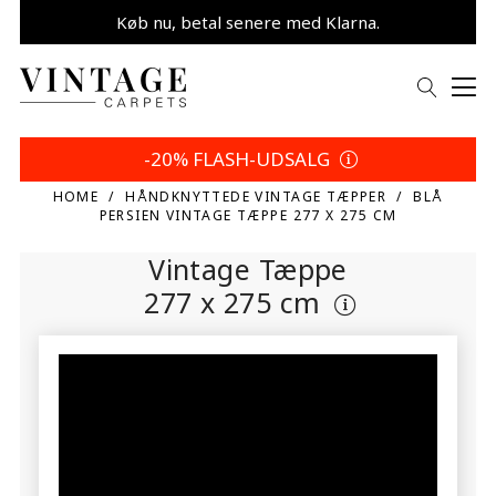
Køb nu, betal senere med Klarna.
Spar 5% | Dit valg
-20% FLASH-UDSALG
HOME
HÅNDKNYTTEDE VINTAGE TÆPPER
BLÅ
PERSIEN VINTAGE TÆPPE 277 X 275 CM
Vintage Tæppe
277 x 275 cm