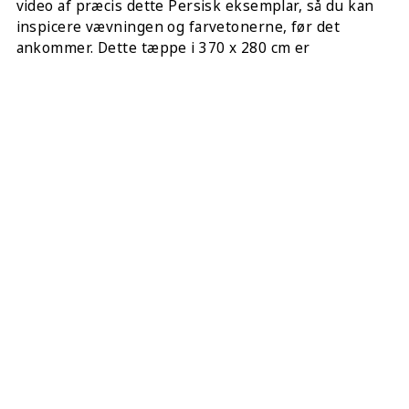
video af præcis dette Persisk eksemplar, så du kan
inspicere vævningen og farvetonerne, før det
ankommer. Dette tæppe i 370 x 280 cm er
professionelt dybderenset og klar til brug med det
samme. Din ordre inkluderer også 4 gratis underlag
til hjørnerne for at sikre, at tæppet ligger sikkert og
fladt på enhver gulvoverflade.
DEL DETTE:
KØB DETTE TÆPPE ONLINE