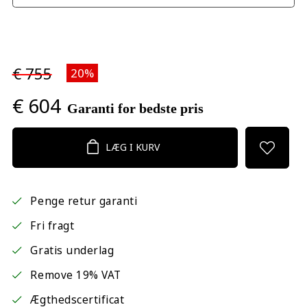
€ 755
20%
€ 604
Garanti for bedste pris
LÆG I KURV
Penge retur garanti
Fri fragt
Gratis underlag
Remove 19% VAT
Ægthedscertificat