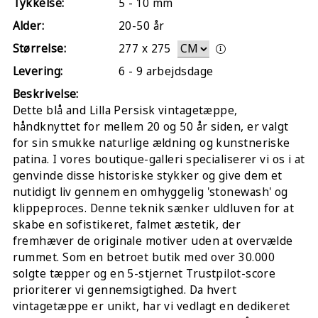
Tykkelse:
5 - 10 mm
Alder:
20-50 år
Størrelse:
277
x
275
Levering:
6 - 9 arbejdsdage
Beskrivelse:
Dette blå and Lilla Persisk vintagetæppe,
håndknyttet for mellem 20 og 50 år siden, er valgt
for sin smukke naturlige ældning og kunstneriske
patina. I vores boutique-galleri specialiserer vi os i at
genvinde disse historiske stykker og give dem et
nutidigt liv gennem en omhyggelig 'stonewash' og
klippeproces. Denne teknik sænker uldluven for at
skabe en sofistikeret, falmet æstetik, der
fremhæver de originale motiver uden at overvælde
rummet. Som en betroet butik med over 30.000
solgte tæpper og en 5-stjernet Trustpilot-score
prioriterer vi gennemsigtighed. Da hvert
vintagetæppe er unikt, har vi vedlagt en dedikeret