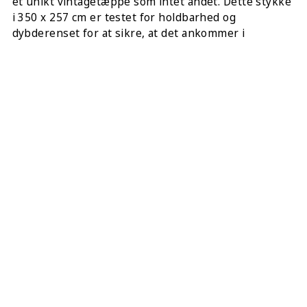
et unikt vintagetæppe som intet andet. Dette stykke
i 350 x 257 cm er testet for holdbarhed og
dybderenset for at sikre, at det ankommer i
upåklagelig stand. For din bekvemmelighed
inkluderer hver ordre 4 gratis underlag af høj
kvalitet til hjørnerne, så tæppet ligger perfekt og
sikkert på dit gulv fra dag ét.
DEL DETTE:
KØB DETTE TÆPPE ONLINE