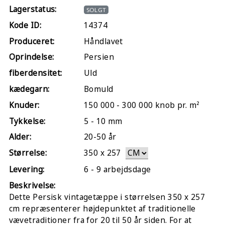
Lagerstatus:
SOLGT
Kode ID:
14374
Produceret:
Håndlavet
Oprindelse:
Persien
fiberdensitet:
Uld
kædegarn:
Bomuld
Knuder:
150 000 - 300 000 knob pr. m²
Tykkelse:
5 - 10 mm
Alder:
20-50 år
Størrelse:
350
x
257
Levering:
6 - 9 arbejdsdage
Beskrivelse:
Dette Persisk vintagetæppe i størrelsen 350 x 257
cm repræsenterer højdepunktet af traditionelle
vævetraditioner fra for 20 til 50 år siden. For at