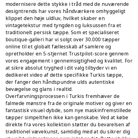
modernisere dette stykke i tråd med de nuværende
designtrends har vores håndværkere omhyggeligt
klippet den høje uldluv, hvilket skaber en
vintagetekstur med tyngden og luksussen fra et
traditionelt persisk tæppe. Som et specialiseret
boutique-galleri har vi solgt over 30.000 tæpper
online til et globalt fællesskab af samlere og
opretholder en 5-stjernet Trustpilot-score gennem
vores engagement i gennemsigtighed og kvalitet. For
at sikre absolut tryghed i dit valg tilbyder vi en
dedikeret video af dette specifikke Turkis tæppe,
der fanger den håndspundne ulds autentiske
bevægelse og glans i realtid.
Overfarvningsprocessen i Turkis fremhæver de
falmede mønstre fra de originale motiver og giver en
fantastisk visuel dybde, som nye maskinfremstillede
tæpper simpelthen ikke kan genskabe. Ved at købe
direkte fra vores kollektion støtter du bevarelsen af
traditionel vævekunst, samtidig med at du sikrer dig